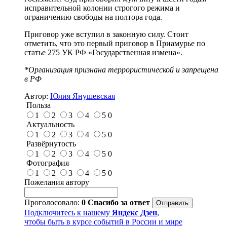
исправительной колонии строгого режима и
ограничению свободы на полтора года.
Приговор уже вступил в законную силу. Стоит
отметить, что это первый приговор в Приамурье по
статье 275 УК РФ «Государственная измена».
*Организация признана террористической и запрещена
в РФ
Автор:
Юлия Янушевская
Польза
1
2
3
4
5
0
Актуальность
1
2
3
4
5
0
Развёрнутость
1
2
3
4
5
0
Фотография
1
2
3
4
5
0
Пожелания автору
Проголосовало:
0
Спасибо за ответ
Подключитесь к нашему
Яндекс Дзен
,
чтобы быть в курсе событий в России и мире