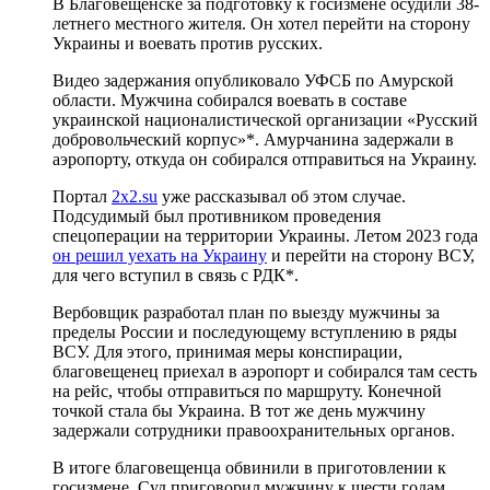
В Благовещенске за подготовку к госизмене осудили 38-
летнего местного жителя. Он хотел перейти на сторону
Украины и воевать против русских.
Видео задержания опубликовало УФСБ по Амурской
области. Мужчина собирался воевать в составе
украинской националистической организации «Русский
добровольческий корпус»*. Амурчанина задержали в
аэропорту, откуда он собирался отправиться на Украину.
Портал
2x2.su
уже рассказывал об этом случае.
Подсудимый был противником проведения
спецоперации на территории Украины. Летом 2023 года
он решил уехать на Украину
и перейти на сторону ВСУ,
для чего вступил в связь с РДК*.
Вербовщик разработал план по выезду мужчины за
пределы России и последующему вступлению в ряды
ВСУ. Для этого, принимая меры конспирации,
благовещенец приехал в аэропорт и собирался там сесть
на рейс, чтобы отправиться по маршруту. Конечной
точкой стала бы Украина. В тот же день мужчину
задержали сотрудники правоохранительных органов.
В итоге благовещенца обвинили в приготовлении к
госизмене. Суд приговорил мужчину к шести годам