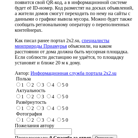
появится свой QR-код, а в информационной системе
будет её ID-номер. Код разместят на досках объявлений,
а жители домов смогут переходить по нему на сайты с
данными о графике вывоза мусора. Можно будет также
сообщать региональному оператору о переполненных
контейнерах.
Как писал ранее портал 2х2.su,
специалисты
минприроды Приамурья
объяснили, на каком
расстоянии от дома должна быть мусорная площадка.
Если соблюсти дистанцию не удаётся, то площадку
установят и ближе 20 м к дому.
Автор:
Информационная служба портала 2x2.su
Польза
1
2
3
4
5
0
Актуальность
1
2
3
4
5
0
Развёрнутость
1
2
3
4
5
0
Фотография
1
2
3
4
5
0
Пожелания автору
Проголосовало:
0
Спасибо за ответ