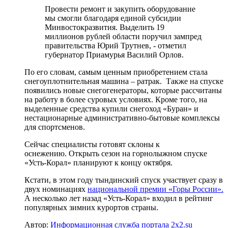
Провести ремонт и закупить оборудование
мы смогли благодаря единой субсидии
Минвостокразвития. Выделить 19
миллионов рублей области поручил зампред
правительства Юрий Трутнев, - отметил
губернатор Приамурья Василий Орлов.
По его словам, самым ценным приобретением стала
снегоуплотнительная машина – ратрак. Также на спуске
появились новые снегогенераторы, которые рассчитаны
на работу в более суровых условиях. Кроме того, на
выделенные средства купили снегоход «Буран» и
нестационарные административно-бытовые комплексы
для спортсменов.
Сейчас специалисты готовят склоны к
оснежению. Открыть сезон на горнолыжном спуске
«Усть-Корал» планируют к концу октября.
Кстати, в этом году тындинский спуск участвует сразу в
двух номинациях
национальной премии «Горы России».
А несколько лет назад «Усть-Корал» входил в рейтинг
популярных зимних курортов страны.
Автор:
Информационная служба портала 2x2.su