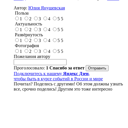
Автор:
Юлия Янушевская
Польза
1
2
3
4
5
5
Актуальность
1
2
3
4
5
5
Развёрнутость
1
2
3
4
5
5
Фотография
1
2
3
4
5
5
Пожелания автору
Проголосовало:
1
Спасибо за ответ
Подключитесь к нашему
Яндекс Дзен
,
чтобы быть в курсе событий в России и мире
Почитал? Поделись с другими! Об этом должны узнать
все, срочно поделись! Другим это тоже интересно