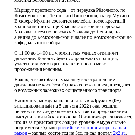
Маршрут крестного хода – от переулка Рёлочного, по
Комсомольской, Ленина до Пионерской, сквер Мухина.
В сквере Мухина состоится молебен, после крестный
ход пройдёт по улице Краснофлотской до переулка
Уралова, затем по переулку Уралова до Ленина, по
Ленина до Комсомольской и далее по Комсомольской до
кафедрального собора.
С 11:00 до 14:00 на упомянутых улицах ограничат
движение. Колонну будет сопровождать полиция,
участки станут открывать поэтапно по мере
прохождения колонны.
Важно, что автобусных маршрутов ограничение
движения не коснётся. Однако горожан предупреждают
о возможных задержках общественного транспорта.
Напомним, международный заплыв «Дружба» (0+),
запланированный на 5 августа 2022 года, решили
перенести на следующее лето. С таким предложением
выступила китайская сторона. Организаторы опасаются,
что из-за предстоящих дождей уровень Амура сильно
поднимется. Однако
российские организаторы нашли
выход
– заплыв состоится на Зее, писал портал
2x2.su
.