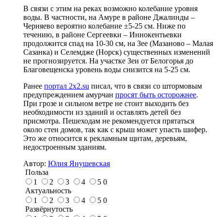
В связи с этим на реках возможно колебание уровня
воды. В частности, на Амуре в районе Джалинды –
Черняево вероятно колебание ±5-25 см. Ниже по
течению, в районе Сергеевки – Иннокентьевки
продолжится спад на 10-30 см, на Зее (Мазаново – Малая
Сазанка) и Селемдже (Норск) существенных изменений
не прогнозируется. На участке Зеи от Белогорья до
Благовещенска уровень воды снизится на 5-25 см.
Ранее
портал 2x2.su
писал, что в связи со штормовым
предупреждением амурчан
просят быть осторожнее
.
При грозе и сильном ветре не стоит выходить без
необходимости из зданий и оставлять детей без
присмотра. Пешеходам не рекомендуется прятаться
около стен домов, так как с крыш может упасть шифер.
Это же относится к рекламным щитам, деревьям,
недостроенным зданиям.
Автор:
Юлия Янушевская
Польза
1
2
3
4
5
0
Актуальность
1
2
3
4
5
0
Развёрнутость