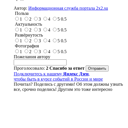
Автор:
Информационная служба портала 2x2.su
Польза
1
2
3
4
5
0.5
Актуальность
1
2
3
4
5
0.5
Развёрнутость
1
2
3
4
5
0.5
Фотография
1
2
3
4
5
0.5
Пожелания автору
Проголосовало:
2
Спасибо за ответ
Подключитесь к нашему
Яндекс Дзен
,
чтобы быть в курсе событий в России и мире
Почитал? Поделись с другими! Об этом должны узнать
все, срочно поделись! Другим это тоже интересно