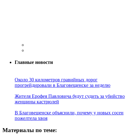
Главные новости
Около 30 километров гравийных дорог
прогрейдировали в Благовещенске за неделю
Жителя Ерофея Павловича будут судить за убийство
женщины кастрюлей
В Благовещенске объяснили, почему у новых сосен
пожелтела хвоя
Материалы по теме: