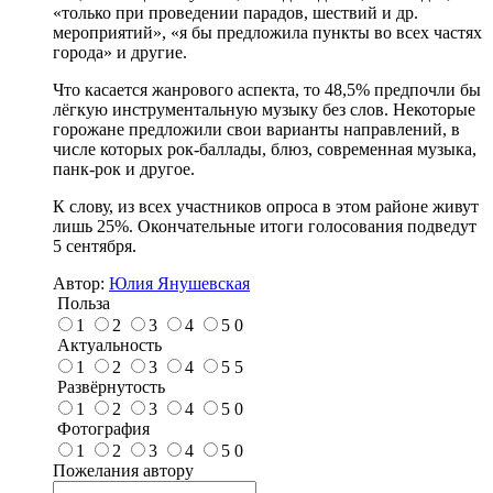
«только при проведении парадов, шествий и др.
мероприятий», «я бы предложила пункты во всех частях
города» и другие.
Что касается жанрового аспекта, то 48,5% предпочли бы
лёгкую инструментальную музыку без слов. Некоторые
горожане предложили свои варианты направлений, в
числе которых рок-баллады, блюз, современная музыка,
панк-рок и другое.
К слову, из всех участников опроса в этом районе живут
лишь 25%. Окончательные итоги голосования подведут
5 сентября.
Автор:
Юлия Янушевская
Польза
1
2
3
4
5
0
Актуальность
1
2
3
4
5
5
Развёрнутость
1
2
3
4
5
0
Фотография
1
2
3
4
5
0
Пожелания автору