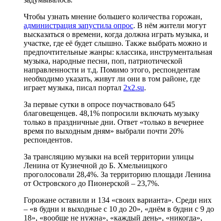
Чтобы узнать мнение большего количества горожан,
администрация запустила опрос
. В нём жители могут
высказаться о времени, когда должна играть музыка, и
участке, где её будет слышно. Также выбрать можно и
предпочтительные жанры: классика, инструментальная
музыка, народные песни, поп, патриотической
направленности и т.д. Помимо этого, респондентам
необходимо указать, живут ли они в том районе, где
играет музыка, писал портал
2x2.su
.
За первые сутки в опросе поучаствовало 645
благовещенцев. 48,1% попросили включать музыку
только в праздничные дни. Ответ «только в вечернее
время по выходным дням» выбрали почти 20%
респондентов.
За трансляцию музыки на всей территории улицы
Ленина от Кузнечной до Б. Хмельницкого
проголосовали 28,4%. За территорию площади Ленина
от Островского до Пионерской – 23,7%.
Горожане оставили и 134 «своих варианта». Среди них
– «в будни и выходные с 10 до 20», «днём в будни с 9 до
18», «вообще не нужна», «каждый день», «никогда»,