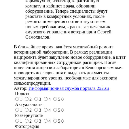
кормокухню, изолятор, карантинную
комнату и кабинет врача, обновили
оборудование. Теперь специалисты будут
работать в комфортных условиях, после
ремонта помещения соответствуют всем
новым требованиям, - рассказал начальник
амурского управления ветеринарии Сергей
Самохвалов.
В ближайшее время начнётся масштабный ремонт
ветеринарной лаборатории. В рамках реализации
нацпроекта будет закуплено новое оборудование, а штат
квалифицированных сотрудников расширен. После
получения лицензии лаборатория в Белогорске сможет
проводить исследования и выдавать документы
международного уровня, необходимые для экспорта
сельхозпродукции.
Автор:
Информационная служба портала 2x2.su
Польза
1
2
3
4
5
0
Актуальность
1
2
3
4
5
0
Развёрнутость
1
2
3
4
5
0
Фотография