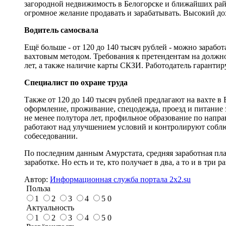
загородной недвижимость в Белогорске и ближайших райо
огромное желание продавать и зарабатывать. Высокий до
Водитель самосвала
Ещё больше - от 120 до 140 тысяч рублей - можно зарабо
вахтовым методом. Требования к претендентам на должн
лет, а также наличие карты СКЗИ. Работодатель гарантир
Специалист по охране труда
Также от 120 до 140 тысяч рублей предлагают на вахте в 
оформление, проживание, спецодежда, проезд и питание 
не менее полутора лет, профильное образование по напр
работают над улучшением условий и контролируют соблю
собеседовании.
По последним данным Амурстата, средняя заработная плат
заработке. Но есть и те, кто получает в два, а то и в тр
Автор:
Информационная служба портала 2x2.su
Польза
1
2
3
4
5
0
Актуальность
1
2
3
4
5
0