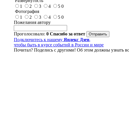
Развёрнутость
1
2
3
4
5
0
Фотография
1
2
3
4
5
0
Пожелания автору
Проголосовало:
0
Спасибо за ответ
Подключитесь к нашему
Яндекс Дзен
,
чтобы быть в курсе событий в России и мире
Почитал? Поделись с другими! Об этом должны узнать вс