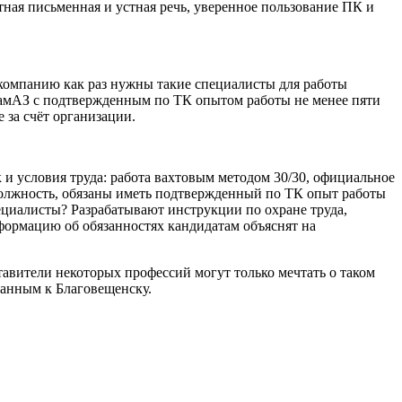
тная письменная и устная речь, уверенное пользование ПК и
ю компанию как раз нужны такие специалисты для работы
КамАЗ с подтвержденным по ТК опытом работы не менее пяти
 за счёт организации.
к и условия труда: работа вахтовым методом 30/30, официальное
 должность, обязаны иметь подтвержденный по ТК опыт работы
ециалисты? Разрабатывают инструкции по охране труда,
формацию об обязанностях кандидатам объяснят на
тавители некоторых профессий могут только мечтать о таком
язанным к Благовещенску.