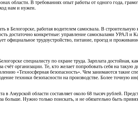
нах области. В требованиях опыт работы от одного года, грамо
ход нам и нужен.
тать в Белогорске, работая водителем самосвала. В строительну
ость достаточно конкретные: управление самосвалами УРАЛ и 
ует официальное трудоустройство, питание, проезд и проживание
Белогорске специалисту по охране труда. Зарплата достойная, ка
за счёт организации. Те, кто желает попробовать себя на такую
авлению «Техносферная безопасность». Чем занимаются такие сп
дение техники безопасности на производстве. Более точную ин
а в Амурской области составляет около 68 тысяч рублей. Предс
и раза больше. Нужно только поискать, и не обязательно быть прив