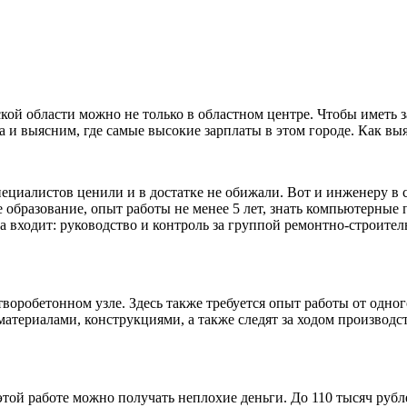
кой области можно не только в областном центре. Чтобы иметь з
и выясним, где самые высокие зарплаты в этом городе. Как выясн
пециалистов ценили и в достатке не обижали. Вот и инженеру в 
 образование, опыт работы не менее 5 лет, знать компьютерные 
а входит: руководство и контроль за группой ремонтно-строите
творобетонном узле. Здесь также требуется опыт работы от одног
териалами, конструкциями, а также следят за ходом производст
 этой работе можно получать неплохие деньги. До 110 тысяч ру