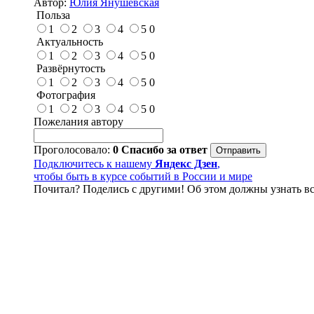
Автор:
Юлия Янушевская
Польза
1
2
3
4
5
0
Актуальность
1
2
3
4
5
0
Развёрнутость
1
2
3
4
5
0
Фотография
1
2
3
4
5
0
Пожелания автору
Проголосовало:
0
Спасибо за ответ
Подключитесь к нашему
Яндекс Дзен
,
чтобы быть в курсе событий в России и мире
Почитал? Поделись с другими! Об этом должны узнать вс