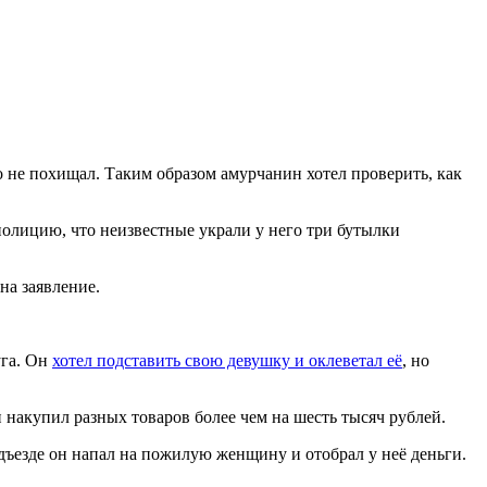
о не похищал. Таким образом амурчанин хотел проверить, как
полицию, что неизвестные украли у него три бутылки
на заявление.
уга. Он
хотел подставить свою девушку и оклеветал её
, но
 накупил разных товаров более чем на шесть тысяч рублей.
одъезде он напал на пожилую женщину и отобрал у неё деньги.