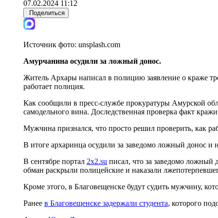
07.02.2024 11:12
Поделиться
Источник фото:
unsplash.com
Амурчанина осудили за ложный донос.
Житель Архары написал в полицию заявление о краже трёх
работает полиция.
Как сообщили в пресс-службе прокуратуры Амурской обла
самодельного вина. Доследственная проверка факт кражи
Мужчина признался, что просто решил проверить, как ра
В итоге архаринца осудили за заведомо ложный донос и н
В сентябре портал
2x2.su
писал, что за заведомо ложный
обман раскрыли полицейские и наказали лжепотерпевшег
Кроме этого, в Благовещенске будут судить мужчину, ко
Ранее
в Благовещенске задержали студента
, которого по