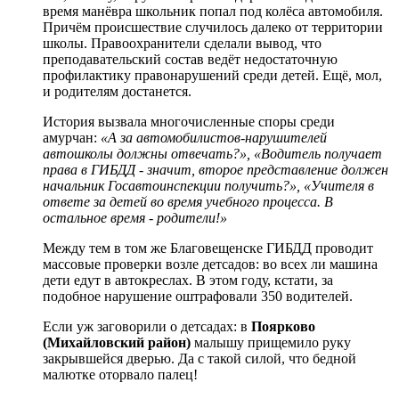
время манёвра школьник попал под колёса автомобиля.
Причём происшествие случилось далеко от территории
школы. Правоохранители сделали вывод, что
преподавательский состав ведёт недостаточную
профилактику правонарушений среди детей. Ещё, мол,
и родителям достанется.
История вызвала многочисленные споры среди
амурчан:
«А за автомобилистов-нарушителей
автошколы должны отвечать?», «Водитель получает
права в ГИБДД - значит, второе представление должен
начальник Госавтоинспекции получить?», «Учителя в
ответе за детей во время учебного процесса. В
остальное время - родители!»
Между тем в том же Благовещенске ГИБДД проводит
массовые проверки возле детсадов: во всех ли машина
дети едут в автокреслах. В этом году, кстати, за
подобное нарушение оштрафовали 350 водителей.
Если уж заговорили о детсадах: в
Поярково
(Михайловский район)
малышу прищемило руку
закрывшейся дверью. Да с такой силой, что бедной
малютке оторвало палец!