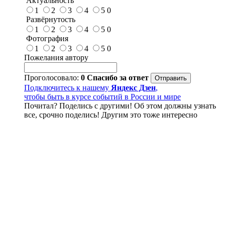
Актуальность
1
2
3
4
5
0
Развёрнутость
1
2
3
4
5
0
Фотография
1
2
3
4
5
0
Пожелания автору
Проголосовало:
0
Спасибо за ответ
Подключитесь к нашему
Яндекс Дзен
,
чтобы быть в курсе событий в России и мире
Почитал? Поделись с другими! Об этом должны узнать
все, срочно поделись! Другим это тоже интересно