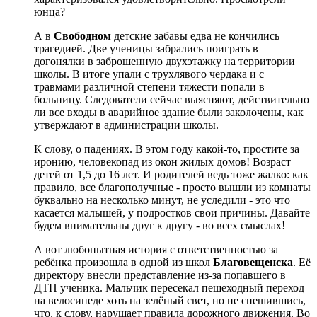
юнца?
А в
Свободном
детские забавы едва не кончились
трагедией. Две ученицы забрались поиграть в
догонялки в заброшенную двухэтажку на территории
школы. В итоге упали с трухлявого чердака и с
травмами различной степени тяжести попали в
больницу. Следователи сейчас выясняют, действительно
ли все входы в аварийное здание были заколочены, как
утверждают в администрации школы.
К слову, о падениях. В этом году какой-то, простите за
иронию, человекопад из окон жилых домов! Возраст
детей от 1,5 до 16 лет. И родителей ведь тоже жалко: как
правило, все благополучные - просто вышли из комнаты
буквально на несколько минут, не уследили - это что
касается малышей, у подростков свои причины. Давайте
будем внимательны друг к другу - во всех смыслах!
А вот любопытная история с ответственностью за
ребёнка произошла в одной из школ
Благовещенска
. Её
директору внесли представление из-за попавшего в
ДТП ученика.
Мальчик пересекал пешеходный переход
на велосипеде хоть на зелёный свет, но не спешившись,
что, к слову, нарушает правила дорожного движения. Во