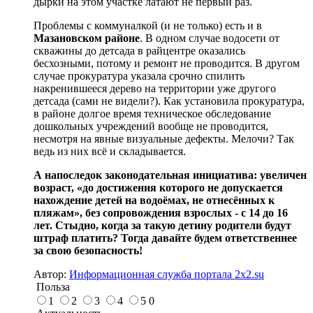
дырки на этом участке латают не первый раз.
Проблемы с коммуналкой (и не только) есть и в
Мазановском районе
. В одном случае водосети от
скважины до детсада в райцентре оказались
бесхозными, потому и ремонт не проводится. В другом
случае прокуратура указала срочно спилить
накренившееся дерево на территории уже другого
детсада (сами не видели?). Как установила прокуратура,
в районе долгое время техническое обследование
дошкольных учреждений вообще не проводится,
несмотря на явные визуальные дефекты. Мелочи? Так
ведь из них всё и складывается.
А напоследок законодательная инициатива: увеличен
возраст, «до достижения которого не допускается
нахождение детей на водоёмах, не отнесённых к
пляжам», без сопровождения взрослых - с 14 до 16
лет. Стыдно, когда за такую детину родители будут
штраф платить? Тогда давайте будем ответственнее
за свою безопасность!
Автор:
Информационная служба портала 2x2.su
Польза
1
2
3
4
5
0