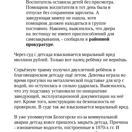
Воспитатель оставила детей без присмотра.
Помощник воспитателя в тот день была в
отпуске без сохранения зарплаты. А
заведующая замену не нашла, хотя
помощник должен находиться в группе
постоянно. Наконец, выяснилось, что двери
на лестницу не имеют приспособлений для
самозакрывания, - сообщили в
районной
прокуратуре
.
Через суд с детсада взыскивается моральный вред
миллион рублей. Только вот палец ребёнку не вернёшь.
Серьёзную травму получил двухлетний ребёнок в
благовещенском детсаду ещё летом. Девочка играла во
время прогулки на металлической подставке для игр с
водой, но оступилась и сильно ударилась. Выяснилось,
что эту подставку установили по инициативе
заведующей, эксплуатационной документации на неё
нет. Кроме того, конструкцию на безопасность не
проверили. В суде так же взыскивается моральный вред.
В уже упомянутом Белогорске из-за коммунальной
аварии детсад вовсе пришлось закрыть детсад. Причина
- изношенные водосети, построенные в 1970-х гг. И