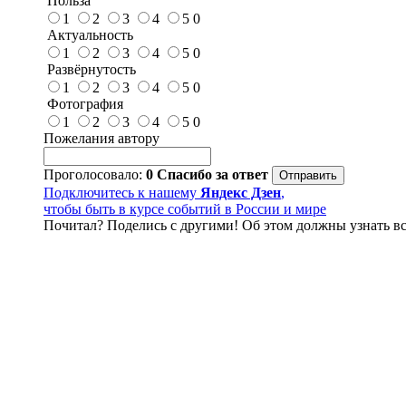
Польза
1
2
3
4
5
0
Актуальность
1
2
3
4
5
0
Развёрнутость
1
2
3
4
5
0
Фотография
1
2
3
4
5
0
Пожелания автору
Проголосовало:
0
Спасибо за ответ
Подключитесь к нашему
Яндекс Дзен
,
чтобы быть в курсе событий в России и мире
Почитал? Поделись с другими! Об этом должны узнать вс