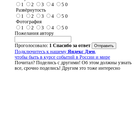
1
2
3
4
5
0
Развёрнутость
1
2
3
4
5
0
Фотография
1
2
3
4
5
0
Пожелания автору
Проголосовало:
1
Спасибо за ответ
Подключитесь к нашему
Яндекс Дзен
,
чтобы быть в курсе событий в России и мире
Почитал? Поделись с другими! Об этом должны узнать
все, срочно поделись! Другим это тоже интересно