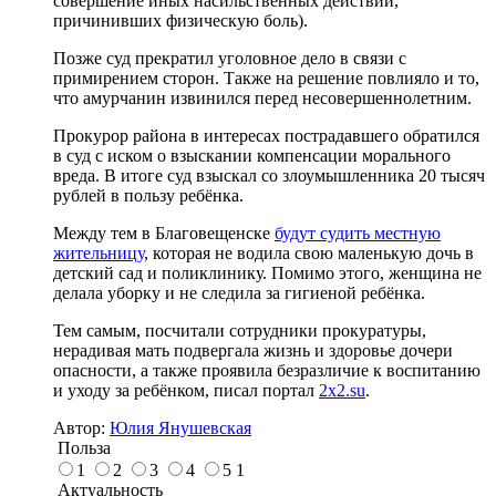
совершение иных насильственных действий,
причинивших физическую боль).
Позже суд прекратил уголовное дело в связи с
примирением сторон. Также на решение повлияло и то,
что амурчанин извинился перед несовершеннолетним.
Прокурор района в интересах пострадавшего обратился
в суд с иском о взыскании компенсации морального
вреда. В итоге суд взыскал со злоумышленника 20 тысяч
рублей в пользу ребёнка.
Между тем в Благовещенске
будут судить местную
жительницу
, которая не водила свою маленькую дочь в
детский сад и поликлинику. Помимо этого, женщина не
делала уборку и не следила за гигиеной ребёнка.
Тем самым, посчитали сотрудники прокуратуры,
нерадивая мать подвергала жизнь и здоровье дочери
опасности, а также проявила безразличие к воспитанию
и уходу за ребёнком, писал портал
2x2.su
.
Автор:
Юлия Янушевская
Польза
1
2
3
4
5
1
Актуальность