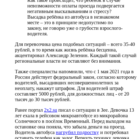
Как такое происходит, что ребёнок в случае
невозможности оплаты проезда подвергается
негативным высказываниям и стрессу?
Высадка ребёнка из автобуса в незнакомом
месте – это в принципе недопустимо по
закону, не говорю уже о грубости взрослого-
водителя.
Для перевозчика цена подобных ситуаций – всего 35-40
рублей, в то время как жизнь ребёнка бесценна,
акцентировал Александр Зеленин. Каждый такой случай
региональные власти не оставляют без внимания.
Также специалисты напомнили, что с 1 мая 2021 года в
России действует федеральный закон, согласно которому
водителей, высадивших несовершеннолетних за
неоплату, накажут штрафом. Для водителей штраф
составляет 5000 рублей, для должностных лиц - от 20
тысяч до 30 тысяч рублей.
Ранее портал
2x2.su
писал о ситуации в Зее. Девочка 13
лет ехала в рейсовом микроавтобусе из микрорайона
Солнечного в посёлок Временный. Перед выходом на
остановке она поняла, что забыла деньги на проезд.
Водитель автобуса
нагрубил подростку
и потребовал
оставить телефон как залог. Вернуть технику девочка