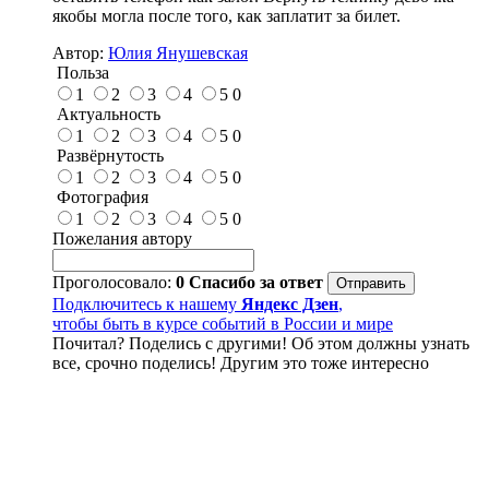
якобы могла после того, как заплатит за билет.
Автор:
Юлия Янушевская
Польза
1
2
3
4
5
0
Актуальность
1
2
3
4
5
0
Развёрнутость
1
2
3
4
5
0
Фотография
1
2
3
4
5
0
Пожелания автору
Проголосовало:
0
Спасибо за ответ
Подключитесь к нашему
Яндекс Дзен
,
чтобы быть в курсе событий в России и мире
Почитал? Поделись с другими! Об этом должны узнать
все, срочно поделись! Другим это тоже интересно