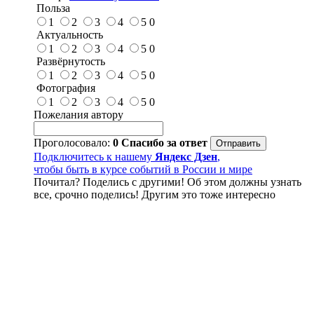
Польза
1
2
3
4
5
0
Актуальность
1
2
3
4
5
0
Развёрнутость
1
2
3
4
5
0
Фотография
1
2
3
4
5
0
Пожелания автору
Проголосовало:
0
Спасибо за ответ
Подключитесь к нашему
Яндекс Дзен
,
чтобы быть в курсе событий в России и мире
Почитал? Поделись с другими! Об этом должны узнать
все, срочно поделись! Другим это тоже интересно