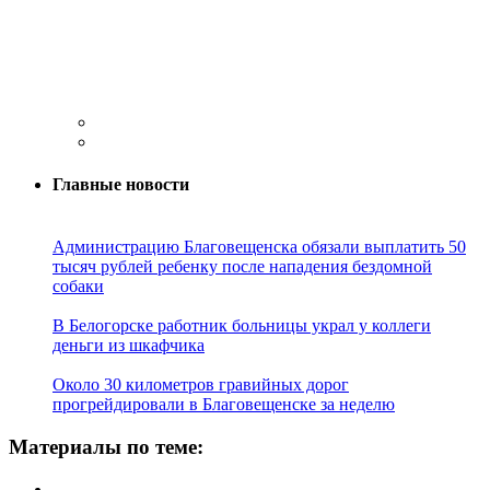
Главные новости
Администрацию Благовещенска обязали выплатить 50
тысяч рублей ребенку после нападения бездомной
собаки
В Белогорске работник больницы украл у коллеги
деньги из шкафчика
Около 30 километров гравийных дорог
прогрейдировали в Благовещенске за неделю
Материалы по теме: