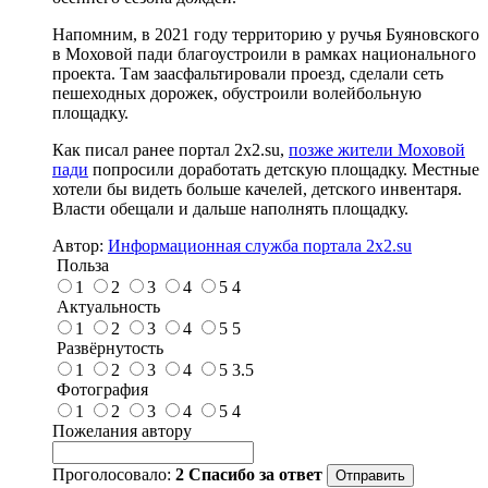
Напомним, в 2021 году территорию у ручья Буяновского
в Моховой пади благоустроили в рамках национального
проекта. Там заасфальтировали проезд, сделали сеть
пешеходных дорожек, обустроили волейбольную
площадку.
Как писал ранее портал 2х2.su,
позже жители Моховой
пади
попросили доработать детскую площадку. Местные
хотели бы видеть больше качелей, детского инвентаря.
Власти обещали и дальше наполнять площадку.
Автор:
Информационная служба портала 2x2.su
Польза
1
2
3
4
5
4
Актуальность
1
2
3
4
5
5
Развёрнутость
1
2
3
4
5
3.5
Фотография
1
2
3
4
5
4
Пожелания автору
Проголосовало:
2
Спасибо за ответ