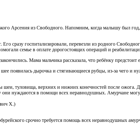
ького Арсения из Свободного. Напомним, когда малышу был год,
. Его сразу госпитализировали, перевезли из родного Свободн
омогали семье в оплате дорогостоящих операций и реабилитаци
закончились. Мама мальчика рассказала, что ребёнку предстоит
а шее появилась дырочка и стягивающиеся рубцы, из-за чего и н
 шеи, туловища, верхних и нижних конечностей после ожога. Дл
ому они нуждаются в помощи всех неравнодушных. Амурчане мог
вич Х.)
обурейского срочно требуется помощь всех неравнодушных амурч