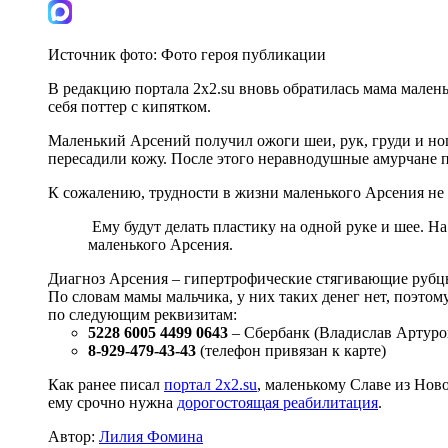
Источник фото:
Фото героя публикации
В редакцию портала 2х2.su вновь обратилась мама мален
себя поттер с кипятком.
Маленький Арсений получил ожоги шеи, рук, груди и ног
пересадили кожу. После этого неравнодушные амурчане п
К сожалению, трудности в жизни маленького Арсения не 
Ему будут делать пластику на одной руке и шее. Н
маленького Арсения.
Диагноз Арсения – гипертрофические стягивающие рубцы
По словам мамы мальчика, у них таких денег нет, поэт
по следующим реквизитам:
5228 6005 4499 0643
– Сбербанк (Владислав Артуро
8-929-479-43-43
(телефон привязан к карте)
Как ранее писал
портал 2х2.su
, маленькому Славе из Нов
ему срочно нужна
дорогостоящая реабилитация
.
Автор:
Лилия Фомина