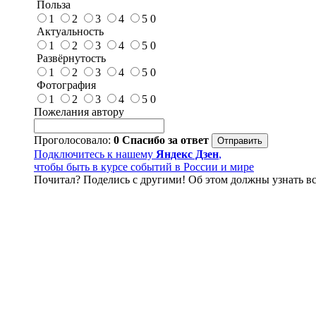
Польза
1
2
3
4
5
0
Актуальность
1
2
3
4
5
0
Развёрнутость
1
2
3
4
5
0
Фотография
1
2
3
4
5
0
Пожелания автору
Проголосовало:
0
Спасибо за ответ
Подключитесь к нашему
Яндекс Дзен
,
чтобы быть в курсе событий в России и мире
Почитал? Поделись с другими! Об этом должны узнать вс