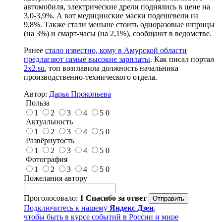
автомобиля, электрические дрели поднялись в цене на
3,0-3,9%. А вот медицинские маски подешевели на
9,8%. Также стали меньше стоить одноразовые шприцы
(на 3%) и смарт-часы (на 2,1%), сообщают в ведомстве.
Ранее
стало известно, кому в Амурской области
предлагают самые высокие зарплаты
. Как писал портал
2x2.su
, топ возглавила должность начальника
производственно-технического отдела.
Автор:
Дарья Прокопьева
Польза
1
2
3
4
5
0
Актуальность
1
2
3
4
5
0
Развёрнутость
1
2
3
4
5
0
Фотография
1
2
3
4
5
0
Пожелания автору
Проголосовало:
1
Спасибо за ответ
Подключитесь к нашему
Яндекс Дзен
,
чтобы быть в курсе событий в России и мире