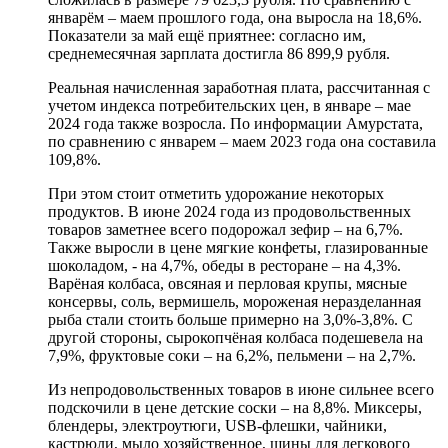
январём – маем прошлого года, она выросла на 18,6%.
Показатели за май ещё приятнее: согласно им,
среднемесячная зарплата достигла 86 899,9 рубля.
Реальная начисленная заработная плата, рассчитанная с
учетом индекса потребительских цен, в январе – мае
2024 года также возросла. По информации Амурстата,
по сравнению с январем – маем 2023 года она составила
109,8%.
При этом стоит отметить удорожание некоторых
продуктов. В июне 2024 года из продовольственных
товаров заметнее всего подорожал зефир – на 6,7%.
Также выросли в цене мягкие конфеты, глазированные
шоколадом, - на 4,7%, обеды в ресторане – на 4,3%.
Варёная колбаса, овсяная и перловая крупы, мясные
консервы, соль, вермишель, мороженая неразделанная
рыба стали стоить больше примерно на 3,0%-3,8%. С
другой стороны, сырокопчёная колбаса подешевела на
7,9%, фруктовые соки – на 6,2%, пельмени – на 2,7%.
Из непродовольственных товаров в июне сильнее всего
подскочили в цене детские соски – на 8,8%. Миксеры,
блендеры, электроутюги, USB-флешки, чайники,
кастрюли, мыло хозяйственное, шины для легкового