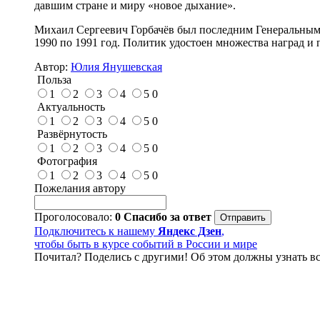
давшим стране и миру «новое дыхание».
Михаил Сергеевич Горбачёв был последним Генеральным 
1990 по 1991 год. Политик удостоен множества наград и 
Автор:
Юлия Янушевская
Польза
1
2
3
4
5
0
Актуальность
1
2
3
4
5
0
Развёрнутость
1
2
3
4
5
0
Фотография
1
2
3
4
5
0
Пожелания автору
Проголосовало:
0
Спасибо за ответ
Подключитесь к нашему
Яндекс Дзен
,
чтобы быть в курсе событий в России и мире
Почитал? Поделись с другими! Об этом должны узнать вс