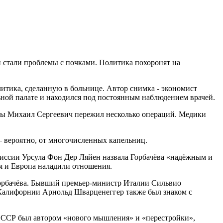
 стали проблемы с почками. Политика похоронят на
тика, сделанную в больнице. Автор снимка - экономист
льной палате и находился под постоянным наблюдением врачей.
сяцы Михаил Сергеевич пережил несколько операций. Медики
 – вероятно, от многочисленных капельниц.
миссии Урсула Фон Дер Ляйен назвала Горбачёва «надёжным и
я и Европа наладили отношения.
Горбачёва. Бывший премьер-министр Италии Сильвио
р Калифорнии Арнольд Шварценеггер также был знаком с
 СССР был автором «нового мышления» и «перестройки»,