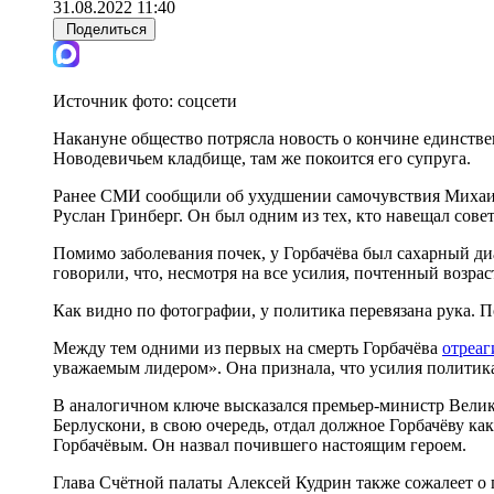
31.08.2022 11:40
Поделиться
Источник фото:
соцсети
Накануне общество потрясла новость о кончине единств
Новодевичьем кладбище, там же покоится его супруга.
Ранее СМИ сообщили об ухудшении самочувствия Михаил
Руслан Гринберг. Он был одним из тех, кто навещал сове
Помимо заболевания почек, у Горбачёва был сахарный ди
говорили, что, несмотря на все усилия, почтенный возраст
Как видно по фотографии, у политика перевязана рука. П
Между тем одними из первых на смерть Горбачёва
отреаг
уважаемым лидером». Она признала, что усилия политик
В аналогичном ключе высказался премьер-министр Вели
Берлускони, в свою очередь, отдал должное Горбачёву к
Горбачёвым. Он назвал почившего настоящим героем.
Глава Счётной палаты Алексей Кудрин также сожалеет о