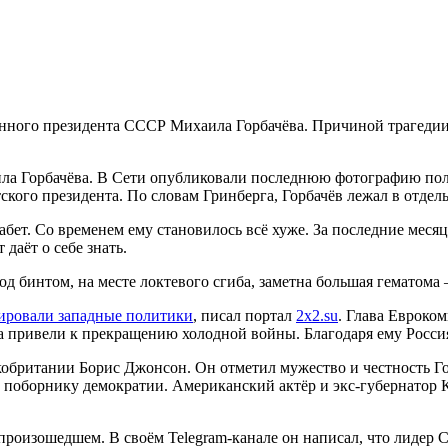
енного президента СССР Михаила Горбачёва. Причиной трагедии
а Горбачёва. В Сети опубликовали последнюю фотографию поли
тского президента. По словам Гринберга, Горбачёв лежал в отде
абет. Со временем ему становилось всё хуже. За последние ме
 даёт о себе знать.
од бинтом, на месте локтевого сгиба, заметна большая гематома
ировали западные политики
, писал портал
2x2.su
. Глава Евроко
а привели к прекращению холодной войны. Благодаря ему Росси
кобритании Борис Джонсон. Он отметил мужество и честность 
ак поборнику демократии. Американский актёр и экс-губернато
 произошедшем. В своём Telegram-канале он написал, что лидер