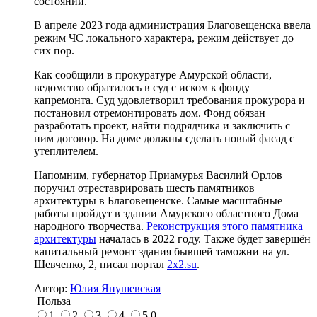
состоянии.
В апреле 2023 года администрация Благовещенска ввела
режим ЧС локального характера, режим действует до
сих пор.
Как сообщили в прокуратуре Амурской области,
ведомство обратилось в суд с иском к фонду
капремонта. Суд удовлетворил требования прокурора и
постановил отремонтировать дом. Фонд обязан
разработать проект, найти подрядчика и заключить с
ним договор. На доме должны сделать новый фасад с
утеплителем.
Напомним, губернатор Приамурья Василий Орлов
поручил отреставрировать шесть памятников
архитектуры в Благовещенске. Самые масштабные
работы пройдут в здании Амурского областного Дома
народного творчества.
Реконструкция этого памятника
архитектуры
началась в 2022 году. Также будет завершён
капитальный ремонт здания бывшей таможни на ул.
Шевченко, 2, писал портал
2x2.su
.
Автор:
Юлия Янушевская
Польза
1
2
3
4
5
0