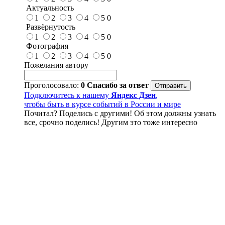
Актуальность
1
2
3
4
5
0
Развёрнутость
1
2
3
4
5
0
Фотография
1
2
3
4
5
0
Пожелания автору
Проголосовало:
0
Спасибо за ответ
Подключитесь к нашему
Яндекс Дзен
,
чтобы быть в курсе событий в России и мире
Почитал? Поделись с другими! Об этом должны узнать
все, срочно поделись! Другим это тоже интересно