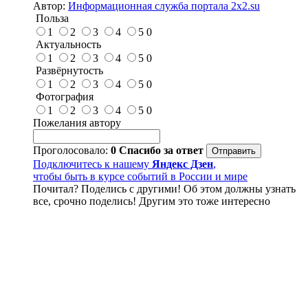
Автор:
Информационная служба портала 2x2.su
Польза
1
2
3
4
5
0
Актуальность
1
2
3
4
5
0
Развёрнутость
1
2
3
4
5
0
Фотография
1
2
3
4
5
0
Пожелания автору
Проголосовало:
0
Спасибо за ответ
Подключитесь к нашему
Яндекс Дзен
,
чтобы быть в курсе событий в России и мире
Почитал? Поделись с другими! Об этом должны узнать
все, срочно поделись! Другим это тоже интересно