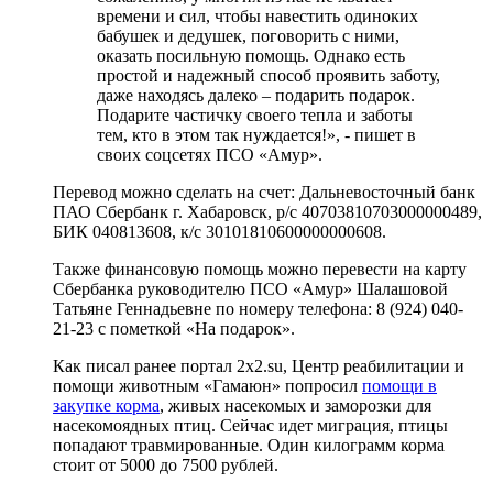
времени и сил, чтобы навестить одиноких
бабушек и дедушек, поговорить с ними,
оказать посильную помощь. Однако есть
простой и надежный способ проявить заботу,
даже находясь далеко – подарить подарок.
Подарите частичку своего тепла и заботы
тем, кто в этом так нуждается!», - пишет в
своих соцсетях ПСО «Амур».
Перевод можно сделать на счет: Дальневосточный банк
ПАО Сбербанк г. Хабаровск, р/с 40703810703000000489,
БИК 040813608, к/с 30101810600000000608.
Также финансовую помощь можно перевести на карту
Сбербанка руководителю ПСО «Амур» Шалашовой
Татьяне Геннадьевне по номеру телефона: 8 (924) 040-
21-23 с пометкой «На подарок».
Как писал ранее портал 2х2.su, Центр реабилитации и
помощи животным «Гамаюн» попросил
помощи в
закупке корма
, живых насекомых и заморозки для
насекомоядных птиц. Сейчас идет миграция, птицы
попадают травмированные. Один килограмм корма
стоит от 5000 до 7500 рублей.