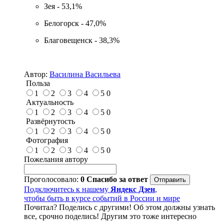
Зея - 53,1%
Белогорск - 47,0%
Благовещенск - 38,3%
Автор:
Василина Васильева
Польза
1
2
3
4
5
0
Актуальность
1
2
3
4
5
0
Развёрнутость
1
2
3
4
5
0
Фотография
1
2
3
4
5
0
Пожелания автору
Проголосовало:
0
Спасибо за ответ
Подключитесь к нашему
Яндекс Дзен
,
чтобы быть в курсе событий в России и мире
Почитал? Поделись с другими! Об этом должны узнать
все, срочно поделись! Другим это тоже интересно