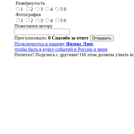
Развёрнутость
1
2
3
4
5
0
Фотография
1
2
3
4
5
0
Пожелания автору
Проголосовало:
0
Спасибо за ответ
Подключитесь к нашему
Яндекс Дзен
,
чтобы быть в курсе событий в России и мире
Почитал? Поделись с другими! Об этом должны узнать вс