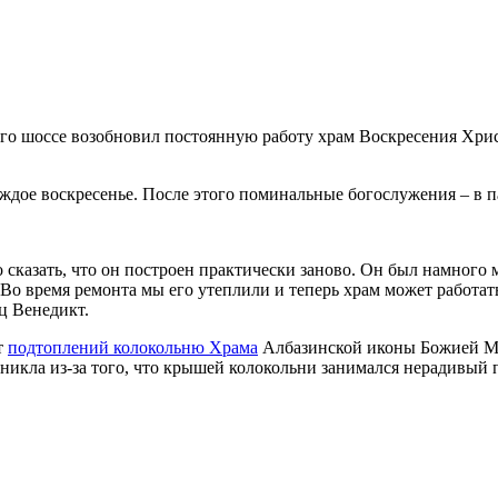
о шоссе возобновил постоянную работу храм Воскресения Христ
ждое воскресенье. После этого поминальные богослужения – в п
казать, что он построен практически заново. Он был намного м
 Во время ремонта мы его утеплили и теперь храм может работат
ц Венедикт.
т
подтоплений колокольню Храма
Албазинской иконы Божией Мат
икла из-за того, что крышей колокольни занимался нерадивый 