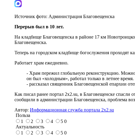
Источник фото:
Администрация Благовещенска
Перерыв был в 10 лет.
На кладбище Благовещенска в районе 17 км Новотроицког
Благовещенска.
Теперь на городском кладбище богослужения проходят ка
Работает храм ежедневно.
- Храм пережил глобальную реконструкцию. Можно с
он был «холодным», работал только в летнее время.
- рассказал священник Благовещенской епархии оте
Как писал ранее портал 2х2.su, в Благовещенске спасли о
сообщили в администрации Благовещенска, проблема возн
Автор:
Информационная служба портала 2x2.su
Польза
1
2
3
4
5
0
Актуальность
1
2
3
4
5
0