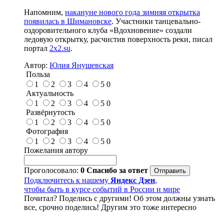
Напомним,
накануне нового года зимняя открытка
появилась в Шимановске
. Участники танцевально-
оздоровительного клуба «Вдохновение» создали
ледовую открытку, расчистив поверхность реки, писал
портал
2x2.su
.
Автор:
Юлия Янушевская
Польза
1
2
3
4
5
0
Актуальность
1
2
3
4
5
0
Развёрнутость
1
2
3
4
5
0
Фотография
1
2
3
4
5
0
Пожелания автору
Проголосовало:
0
Спасибо за ответ
Подключитесь к нашему
Яндекс Дзен
,
чтобы быть в курсе событий в России и мире
Почитал? Поделись с другими! Об этом должны узнать
все, срочно поделись! Другим это тоже интересно