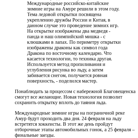
Международные российско-китайские
зимние игры на Амуре решили в этом году.
Тема ледовой открытки посвящена
укреплению дружбы России и Китая, в
данном случае это проведение зимних игр.
На открытке изображены два медведя -
панда и наш олимпийский мишка - с
клюшками в лапах. По периметру открытки
изображены драконы как символ года
Дракона по восточному календарю. Что
касается технологии, то техника другая.
Используется метод пропиливания и
углубления рисунка во льду, а затем
забивается снегом, получается ровная
поверхность, - поделился мастер.
Понаблюдать за процессом с набережной Благовещенска
смогут все желающие. Новая технология позволит
сохранить открытку вплоть до таяния льда.
Международные зимние игры на пограничной реке
Амур будут проходить два дня. 24 февраля на льду
встретятся хоккеисты. В этот же день пройдут
отборочные этапы автомобильных гонок, а 25 февраля –
финальные заезды.