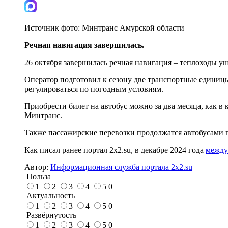
Источник фото:
Минтранс Амурской области
Речная навигация завершилась.
26 октября завершилась речная навигация – теплоходы у
Оператор подготовил к сезону две транспортные единицы
регулироваться по погодным условиям.
Приобрести билет на автобус можно за два месяца, как
Минтранс.
Также пассажирские перевозки продолжатся автобусами 
Как писал ранее портал 2х2.su, в декабре 2024 года
между
Автор:
Информационная служба портала 2x2.su
Польза
1
2
3
4
5
0
Актуальность
1
2
3
4
5
0
Развёрнутость
1
2
3
4
5
0