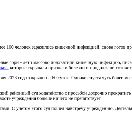
олее 100 человек заразились кишечной инфекцией, снова готов 
Белые горы» дети массово подхватили кишечную инфекцию, пис
иков
, которые скрывали признаки болезни и продолжали готовить
июля 2023 года закрыли на 60 суток. Однако спустя чуть более м
йский районный суд ходатайство с просьбой досрочно прекратит
работе учреждения больше ничего не препятствует.
тами. С учётом этого суд пошёл навстречу учреждению. Деятельно