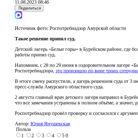
11.08.2023 08:46
Поделиться
Источник фото:
Роспотребнадзор Амурской области
Такое решение принял суд.
Детский лагерь «Белые горы» в Бурейском районе, где б
работы принял суд.
Напомним, с 28 по 29 июня в оздоровительном лагере «
Роспотребнадзора,
это произошло по вине троих сотрудн
В итоге смену распустили, а лагерь решением суда от 3 
пресс-служба Амурского областного суда.
2 августа главный врач детского лагеря направил в Буре
что все замечания устранены в полном объёме, а значит, 
Роспотребнадзор провёл проверку и согласился с аргумен
Автор:
Юлия Янушевская
Польза
1
2
3
4
5
0