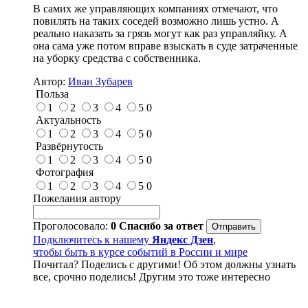
В самих же управляющих компаниях отмечают, что
повилять на таких соседей возможно лишь устно. А
реально наказать за грязь могут как раз управляйку. А
она сама уже потом вправе взыскать в суде затраченные
на уборку средства с собственника.
Автор:
Иван Зубарев
Польза
1
2
3
4
5
0
Актуальность
1
2
3
4
5
0
Развёрнутость
1
2
3
4
5
0
Фотография
1
2
3
4
5
0
Пожелания автору
Проголосовало:
0
Спасибо за ответ
Подключитесь к нашему
Яндекс Дзен
,
чтобы быть в курсе событий в России и мире
Почитал? Поделись с другими! Об этом должны узнать
все, срочно поделись! Другим это тоже интересно