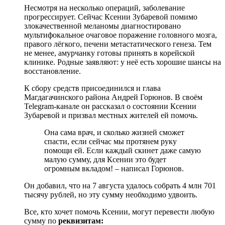
Несмотря на несколько операций, заболевание
прогрессирует. Сейчас Ксении Зубаревой помимо
злокачественной меланомы диагностировано
мультифокальное очаговое поражение головного мозга,
правого лёгкого, печени метастатического генеза. Тем
не менее, амурчанку готовы принять в корейской
клинике. Родные заявляют: у неё есть хорошие шансы на
восстановление.
К сбору средств присоединился и глава
Магдагачинского района Андрей Горюнов. В своём
Telegram-канале он рассказал о состоянии Ксении
Зубаревой и призвал местных жителей ей помочь.
Она сама врач, и сколько жизней сможет
спасти, если сейчас мы протянем руку
помощи ей. Если каждый скинет даже самую
малую сумму, для Ксении это будет
огромным вкладом! – написал Горюнов.
Он добавил, что на 7 августа удалось собрать 4 млн 701
тысячу рублей, но эту сумму необходимо удвоить.
Все, кто хочет помочь Ксении, могут перевести любую
сумму по
реквизитам: