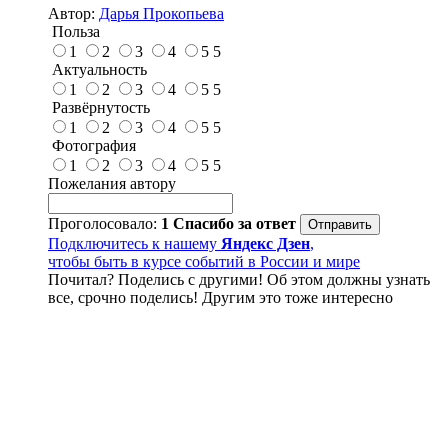
Автор:
Дарья Прокопьева
Польза
1
2
3
4
5
5
Актуальность
1
2
3
4
5
5
Развёрнутость
1
2
3
4
5
5
Фотография
1
2
3
4
5
5
Пожелания автору
Проголосовало:
1
Спасибо за ответ
Подключитесь к нашему
Яндекс Дзен
,
чтобы быть в курсе событий в России и мире
Почитал? Поделись с другими! Об этом должны узнать
все, срочно поделись! Другим это тоже интересно