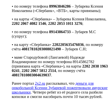
• по номеру телефона
89963846286
– Зубарева Ксения
Николаевна («Сбербанк», «ВТБ», карты привязаны);
• на карты «Сбербанка» – Зубарева Ксения Николаевна,
2202 2067 4082 1546
,
2202 2053 1011 3276
;
• по номеру телефона
89143864733
– Зубарев М.С
(супруг);
• на карту «Сбербанка»
2202205635476036
, по номеру
счёта
40817810203008021490
– Зубарев С.Н;
• маме Стародубовой (Лангаевой) Надежде
Владимировне по номеру телефона 89145862782
(привязана карта «Сбербанка»), на карты
2202 2038 1963
0241
,
2202 2067 5812 2514
, по номеру счёта
40817810803004639037
.
Ранее портал
2x2.su
рассказывал, что
деньги для
онкобольной Ксении Зубаревой пожертвовали амурские
школьники
. Четверо ребят из её родного села разбили
копилки и смогли насобирать почти 10 тысяч рублей.