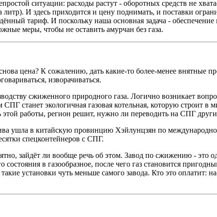
епростой ситуации: расходы растут - оборотных средств не хвата
за литр). И здесь приходится и цену поднимать, и поставки огра
дённый тариф. И поскольку наша основная задача - обеспечение 
жные меры, чтобы не оставить амурчан без газа.
снова цена? К сожалению, дать какие-то более-менее внятные п
говариваться, изворачиваться.
зводству сжиженного природного газа. Логично возникает вопро
м СПГ станет экологичная газовая котельная, которую строит в 
этой работы, регион решит, нужно ли переводить на СПГ други
плива ушла в китайскую провинцию Хэйлунцзян по международно
есятки спецконтейнеров с СПГ.
тно, зайдёт ли вообще речь об этом. Завод по сжижению - это о
о состояния в газообразное, после чего газ становится пригодн
т такие установки чуть меньше самого завода. Кто это оплатит: