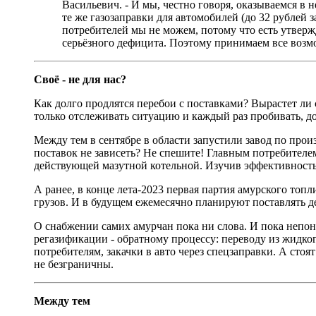
Васильевич. - И мы, честно говоря, оказываемся в н
те же газозаправки для автомобилей (до 32 рублей 
потребителей мы не можем, потому что есть утверж
серьёзного дефицита. Поэтому принимаем все возмо
Своё - не для нас?
Как долго продлятся перебои с поставками? Вырастет ли 
только отслеживать ситуацию и каждый раз пробивать, до
Между тем в сентябре в области запустили завод по прои
поставок не зависеть? Не спешите! Главным потребителе
действующей мазутной котельной. Изучив эффективность 
А ранее, в конце лета-2023 первая партия амурского то
грузов. И в будущем ежемесячно планируют поставлять д
О снабжении самих амурчан пока ни слова. И пока непоня
регазификации - обратному процессу: переводу из жидког
потребителям, закачки в авто через спецзаправки. А стоя
не безграничны.
Между тем