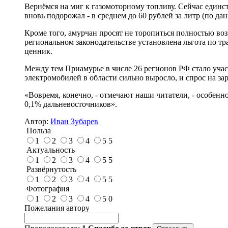
Вернёмся на миг к газомоторному топливу. Сейчас единст
вновь подорожал - в среднем до 60 рублей за литр (по да
Кроме того, амурчан просят не торопиться полностью во
региональном законодательстве установлена льгота по тр
ценник.
Между тем Приамурье в числе 26 регионов РФ стало участ
электромобилей в области сильно выросло, и спрос на зар
«Вовремя, конечно, - отмечают наши читатели, - особен
0,1% дальневосточников».
Автор:
Иван Зубарев
Польза
1
2
3
4
5
5
Актуальность
1
2
3
4
5
5
Развёрнутость
1
2
3
4
5
5
Фотография
1
2
3
4
5
0
Пожелания автору