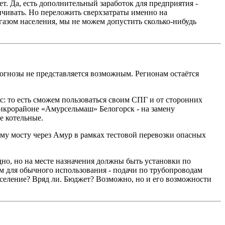
ет. Да, есть дополнительный заработок для предприятия -
ничивать. Но переложить сверхзатраты именно на
газом населения, мы не можем допустить сколько-нибудь
рогнозы не представляется возможным. Регионам остаётся
с: то есть сможем пользоваться своим СПГ и от сторонних
микрорайоне «Амурсельмаш» Белогорск - на замену
е котельные.
му мосту через Амур в рамках тестовой перевозки опасных
дно, но на месте назначения должны быть установки по
ым для обычного использования - подачи по трубопроводам
 население? Вряд ли. Бюджет? Возможно, но и его возможности