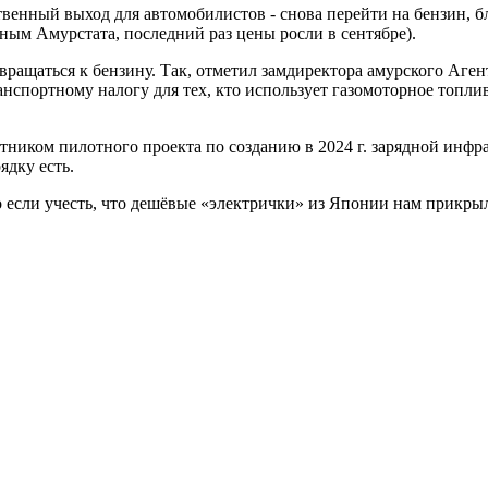
венный выход для автомобилистов - снова перейти на бензин, бл
нным Амурстата, последний раз цены росли в сентябре).
звращаться к бензину. Так, отметил замдиректора амурского Аг
анспортному налогу для тех, кто использует газомоторное топли
ником пилотного проекта по созданию в 2024 г. зарядной инфра
ядку есть.
но если учесть, что дешёвые «электрички» из Японии нам прикры