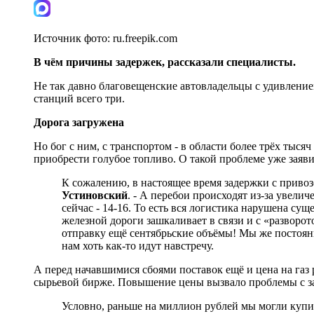
Источник фото:
ru.freepik.com
В чём причины задержек, рассказали специалисты.
Не так давно благовещенские автовладельцы с удивление
станций всего три.
Дорога загружена
Но бог с ним, с транспортом - в области более трёх ты
приобрести голубое топливо. О такой проблеме уже заяв
К сожалению, в настоящее время задержки с привоз
Устиновский
. - А перебои происходят из-за увелич
сейчас - 14-16. То есть вся логистика нарушена сущ
железной дороги зашкаливает в связи и с «разворот
отправку ещё сентябрьские объёмы! Мы же постоянно
нам хоть как-то идут навстречу.
А перед начавшимися сбоями поставок ещё и цена на газ 
сырьевой бирже. Повышение цены вызвало проблемы с з
Условно, раньше на миллион рублей мы могли купить