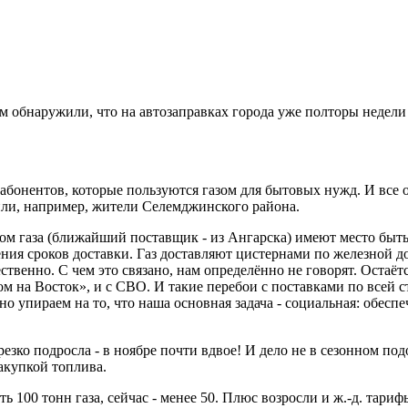
м обнаружили, что на автозаправках города уже полторы недели 
сяч абонентов, которые пользуются газом для бытовых нужд. И
или, например, жители Селемджинского района.
ом газа (ближайший поставщик - из Ангарска) имеют место быть
ения сроков доставки. Газ доставляют цистернами по железной до
ественно. С чем это связано, нам определённо не говорят. Остаёт
ом на Восток», и с СВО. И такие перебои с поставками по всей с
 упираем на то, что наша основная задача - социальная: обеспеч
резко подросла - в ноябре почти вдвое! И дело не в сезонном п
акупкой топлива.
 100 тонн газа, сейчас - менее 50. Плюс возросли и ж.-д. тари