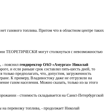
нет газового топлива. Притом что в областном центре таких
 все они ТЕОРЕТИЧЕСКИ могут столкнуться с невозможностью
, - пояснил
гендиректор ОАО «Амургаз» Николай
роге, и если раньше срок составлял пять-шесть дней, то
ся только предполагать, что, допустим, загруженность
тране. К примеру, Владивостоку даже не отгрузили на
ение газом населения. Можно сказать, только из-за этого
одорожании - стоимость складывается на Санкт-Петербургской
фы на перевозку топлива, - продолжает Николай