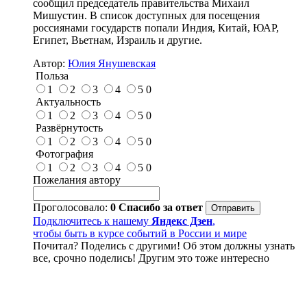
сообщил председатель правительства Михаил
Мишустин. В список доступных для посещения
россиянами государств попали Индия, Китай, ЮАР,
Египет, Вьетнам, Израиль и другие.
Автор:
Юлия Янушевская
Польза
1
2
3
4
5
0
Актуальность
1
2
3
4
5
0
Развёрнутость
1
2
3
4
5
0
Фотография
1
2
3
4
5
0
Пожелания автору
Проголосовало:
0
Спасибо за ответ
Подключитесь к нашему
Яндекс Дзен
,
чтобы быть в курсе событий в России и мире
Почитал? Поделись с другими! Об этом должны узнать
все, срочно поделись! Другим это тоже интересно