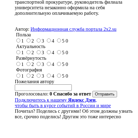
транспортной прокуратуре, руководитель филиала
университета незаконно оформила на себя
дополнительную оплачиваемую работу.
Автор:
Информационная служба портала 2x2.su
Польза
1
2
3
4
5
0
Актуальность
1
2
3
4
5
0
Развёрнутость
1
2
3
4
5
0
Фотография
1
2
3
4
5
0
Пожелания автору
Проголосовало:
0
Спасибо за ответ
Подключитесь к нашему
Яндекс Дзен
,
чтобы быть в курсе событий в России и мире
Почитал? Поделись с другими! Об этом должны узнать
все, срочно поделись! Другим это тоже интересно