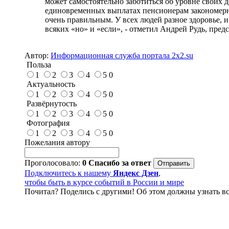
может самостоятельно заботиться об уровне своих 
единовременных выплатах пенсионерам закономерно
очень правильным. У всех людей разное здоровье, 
всяких «но» и «если», - отметил Андрей Рудь, пре
Автор:
Информационная служба портала 2x2.su
Польза
1
2
3
4
5
0
Актуальность
1
2
3
4
5
0
Развёрнутость
1
2
3
4
5
0
Фотография
1
2
3
4
5
0
Пожелания автору
Проголосовало:
0
Спасибо за ответ
Подключитесь к нашему
Яндекс Дзен
,
чтобы быть в курсе событий в России и мире
Почитал? Поделись с другими! Об этом должны узнать вс