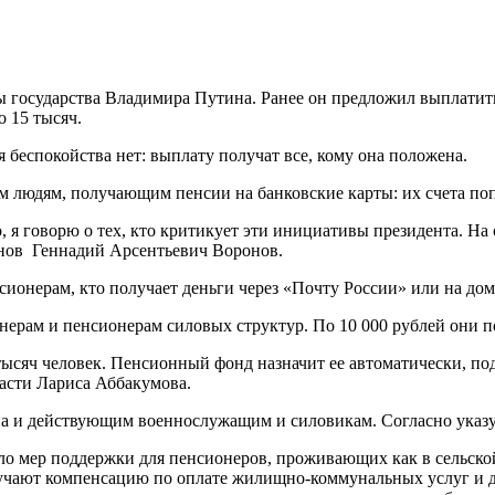
 государства Владимира Путина. Ранее он предложил выплатить
 15 тысяч.
я беспокойства нет: выплату получат все, кому она положена.
 людям, получающим пенсии на банковские карты: их счета попо
 я говорю о тех, кто критикует эти инициативы президента. На с
анов Геннадий Арсентьевич Воронов.
сионерам, кто получает деньги через «Почту России» или на дом
ерам и пенсионерам силовых структур. По 10 000 рублей они пол
ысяч человек. Пенсионный фонд назначит ее автоматически, под
асти Лариса Аббакумова.
на и действующим военнослужащим и силовикам. Согласно указу
о мер поддержки для пенсионеров, проживающих как в сельской 
учают компенсацию по оплате жилищно-коммунальных услуг и дру