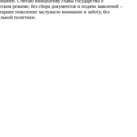
 лишней. Считаю инициативу главы государства о
ком режиме, без сбора документов и подачи заявлений –
таршее поколение заслужило внимание и заботу, без
альной политики.