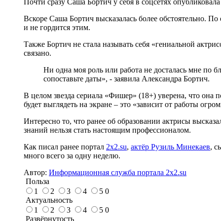
Почти сразу Саша Бортич у себя в соцсетях опубликовала
Вскоре Саша Бортич высказалась более обстоятельно. По 
и не гордится этим.
Также Бортич не стала называть себя «гениальной актрисо
связано.
Ни одна моя роль или работа не досталась мне по бл
сопоставьте даты», - заявила Александра Бортич.
В целом звезда сериала «Фишер» (18+) уверена, что она по
будет выглядеть на экране – это «зависит от работы огро
Интересно то, что ранее об образовании актрисы высказа
знаний нельзя стать настоящим профессионалом.
Как писал ранее портал
2x2.su
,
актёр Рузиль Минекаев
, с
много всего за одну неделю.
Автор:
Информационная служба портала 2x2.su
Польза
1
2
3
4
5
0
Актуальность
1
2
3
4
5
0
Развёрнутость