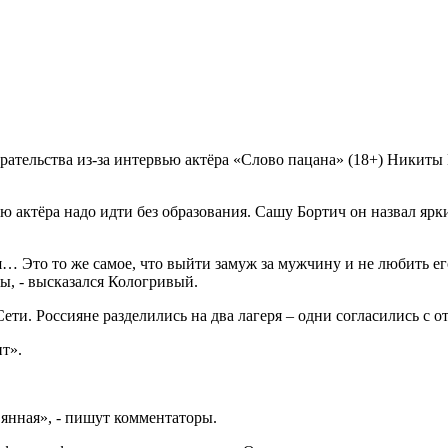
рательства из-за интервью актёра «Слово пацана» (18+) Никиты
ю актёра надо идти без образования. Сашу Бортич он назвал яр
… Это то же самое, что выйти замуж за мужчину и не любить его
ы, - высказался Кологривый.
и. Россияне разделились на два лагеря – одни согласились с от
ит».
вянная», - пишут комментаторы.