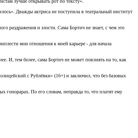
истам лучше открывать рот по тексту».
жилось». Дважды актриса не поступила в театральный институт
го раздражения и злости. Сама Бортич не знает, с чем это
приплести мои отношения к моей карьере - для начала
ее. И, тем более, сама Бортич не может повлиять на то, как
олицейский с Рублёвки» (16+) и заключил, что без базовых
х гонорарах. По его словам, неправда то, что платят ему