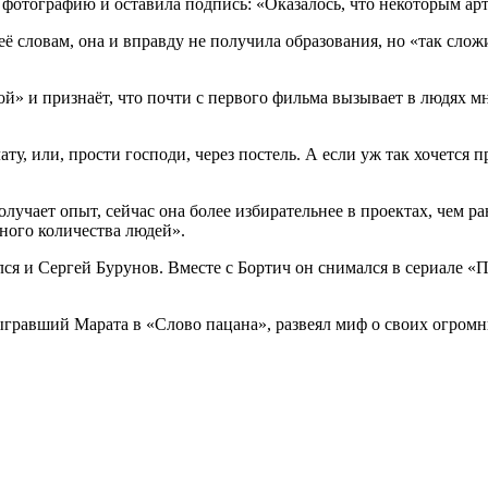
 фотографию и оставила подпись: «Оказалось, что некоторым арт
её словам, она и вправду не получила образования, но «так сло
й» и признаёт, что почти с первого фильма вызывает в людях мно
ату, или, прости господи, через постель. А если уж так хочется 
лучает опыт, сейчас она более избирательнее в проектах, чем ран
много количества людей».
лся и Сергей Бурунов. Вместе с Бортич он снимался в сериале «П
ыгравший Марата в «Слово пацана», развеял миф о своих огромны