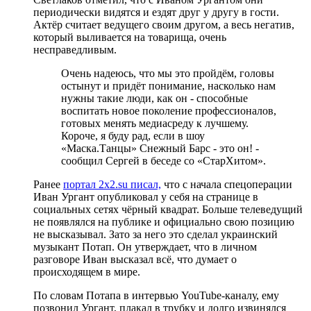
периодически видятся и ездят друг у другу в гости.
Актёр считает ведущего своим другом, а весь негатив,
который выливается на товарища, очень
несправедливым.
Очень надеюсь, что мы это пройдём, головы
остынут и придёт понимание, насколько нам
нужны такие люди, как он - способные
воспитать новое поколение профессионалов,
готовых менять медиасреду к лучшему.
Короче, я буду рад, если в шоу
«Маска.Танцы» Снежный Барс - это он! -
сообщил Сергей в беседе со «СтарХитом».
Ранее
портал 2x2.su писал,
что с начала спецоперации
Иван Ургант опубликовал у себя на странице в
социальных сетях чёрный квадрат. Больше телеведущий
не появлялся на публике и официально свою позицию
не высказывал. Зато за него это сделал украинский
музыкант Потап. Он утверждает, что в личном
разговоре Иван высказал всё, что думает о
происходящем в мире.
По словам Потапа в интервью YouTube-каналу, ему
позвонил Ургант, плакал в трубку и долго извинялся