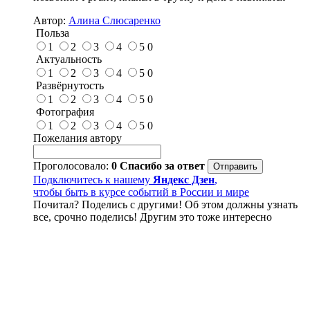
Автор:
Алина Слюсаренко
Польза
1
2
3
4
5
0
Актуальность
1
2
3
4
5
0
Развёрнутость
1
2
3
4
5
0
Фотография
1
2
3
4
5
0
Пожелания автору
Проголосовало:
0
Спасибо за ответ
Подключитесь к нашему
Яндекс Дзен
,
чтобы быть в курсе событий в России и мире
Почитал? Поделись с другими! Об этом должны узнать
все, срочно поделись! Другим это тоже интересно