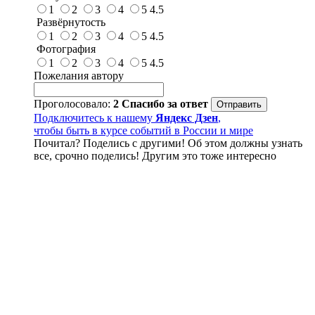
1
2
3
4
5
4.5
Развёрнутость
1
2
3
4
5
4.5
Фотография
1
2
3
4
5
4.5
Пожелания автору
Проголосовало:
2
Спасибо за ответ
Подключитесь к нашему
Яндекс Дзен
,
чтобы быть в курсе событий в России и мире
Почитал? Поделись с другими! Об этом должны узнать
все, срочно поделись! Другим это тоже интересно