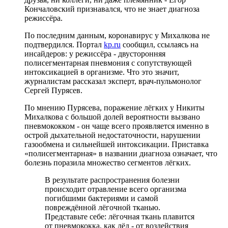
Кончаловский признавался, что не знает диагноза
режиссёра.
По последним данным, коронавирус у Михалкова не
подтвердился. Портал
kp.ru
сообщил, ссылаясь на
инсайдеров: у режиссёра - двусторонняя
полисегментарная пневмония с сопутствующей
интоксикацией в организме. Что это значит,
журналистам рассказал эксперт, врач-пульмонолог
Сергей Пурясев.
По мнению Пурясева, поражение лёгких у Никиты
Михалкова с большой долей вероятности вызвано
пневмококком - он чаще всего проявляется именно в
острой дыхательной недостаточности, нарушении
газообмена и сильнейшей интоксикации. Приставка
«полисегментарная» в названии диагноза означает, что
болезнь поразила множество сегментов лёгких.
В результате распространения болезни
происходит отравление всего организма
погибшими бактериями и самой
повреждённой лёгочной тканью.
Представьте себе: лёгочная ткань плавится
от пневмококка, как лёд - от воздействия