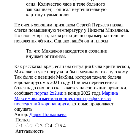
огня. Количество ядов в теле больного
зашкаливает, - описал неутешительную
картину пульмонолог.
Не очень хорошим признаком Сергей Пурясев назвал
слегка повышенную температуру у Никиты Михалкова.
По словам врача, такая реакция несоразмерна степени
поражения лёгких. Однако нашёл он и плюсы:
То, что Михалков находится в сознании,
внушает оптимизм.
Как рассказал врач, если бы ситуация была критической,
Михалкова уже погрузили бы в медикаментозную кому.
Так было с певицей МакSим, которая тяжело болела
коронавирусом в 2021 году. Причём перенесённая
болезнь до сих пор сказывается на состоянии артистки,
сообщает
портал 2x2.su
: в конце 2022 года
Марина
Максимова изменила концертный график из-за
последствий коронавируса
, которые продолжает
ощущать.
Автор:
Дарья Прокопьева
Польза
1
2
3
4
5
4
Актуальность