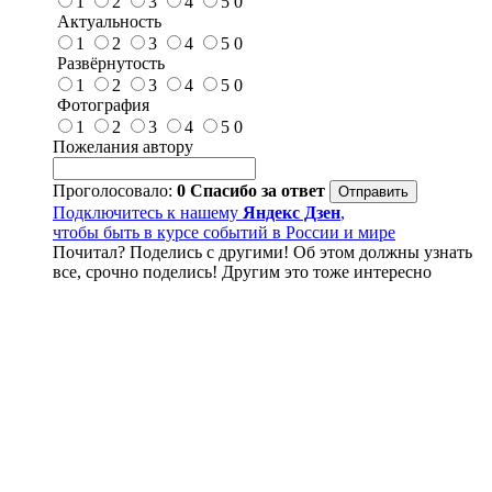
1
2
3
4
5
0
Актуальность
1
2
3
4
5
0
Развёрнутость
1
2
3
4
5
0
Фотография
1
2
3
4
5
0
Пожелания автору
Проголосовало:
0
Спасибо за ответ
Подключитесь к нашему
Яндекс Дзен
,
чтобы быть в курсе событий в России и мире
Почитал? Поделись с другими! Об этом должны узнать
все, срочно поделись! Другим это тоже интересно