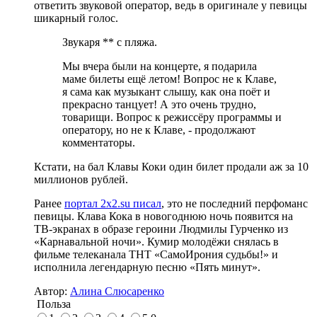
ответить звуковой оператор, ведь в оригинале у певицы
шикарный голос.
Звукаря ** с пляжа.
Мы вчера были на концерте, я подарила
маме билеты ещё летом! Вопрос не к Клаве,
я сама как музыкант слышу, как она поёт и
прекрасно танцует! А это очень трудно,
товарищи. Вопрос к режиссёру программы и
оператору, но не к Клаве, - продолжают
комментаторы.
Кстати, на бал Клавы Коки один билет продали аж за 10
миллионов рублей.
Ранее
портал 2x2.su писал
, это не последний перфоманс
певицы. Клава Кока в новогоднюю ночь появится на
ТВ-экранах в образе героини Людмилы Гурченко из
«Карнавальной ночи». Кумир молодёжи снялась в
фильме телеканала ТНТ «СамоИрония судьбы!» и
исполнила легендарную песню «Пять минут».
Автор:
Алина Слюсаренко
Польза