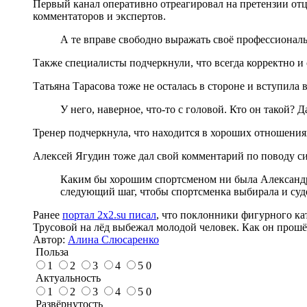
Первый канал оперативно отреагировал на претензии отц
комментаторов и экспертов.
А те вправе свободно выражать своё профессиональн
Также специалисты подчеркнули, что всегда корректно 
Татьяна Тарасова тоже не осталась в стороне и вступила в
У него, наверное, что-то с головой. Кто он такой? Д
Тренер подчеркнула, что находится в хороших отношениях
Алексей Ягудин тоже дал свой комментарий по поводу сит
Каким бы хорошим спортсменом ни была Александра 
следующий шаг, чтобы спортсменка выбирала и суде
Ранее
портал 2x2.su писал
, что поклонники фигурного ка
Трусовой на лёд выбежал молодой человек. Как он прошёл
Автор:
Алина Слюсаренко
Польза
1
2
3
4
5
0
Актуальность
1
2
3
4
5
0
Развёрнутость