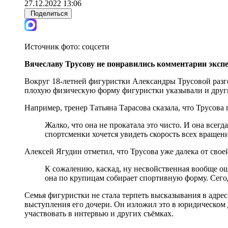
27.12.2022 13:06
Поделиться
Источник фото:
соцсети
Вячеславу Трусову
не понравились комментарии экспе
Вокруг 18-летней фигуристки Александры Трусовой разго
плохую физическую форму фигуристки указывали и други
Например, тренер Татьяна Тарасова сказала, что Трусова 
Жалко, что она не прокатала это чисто. И она всегда
спортсменки хочется увидеть скорость всех вращени
Алексей Ягудин отметил, что Трусова уже далека от сво
К сожалению, каскад, ну несвойственная вообще о
она по крупицам собирает спортивную форму. Сегод
Семья фигуристки не стала терпеть высказывания в адре
выступления его дочери. Он изложил это в юридическом д
участвовать в интервью и других съёмках.