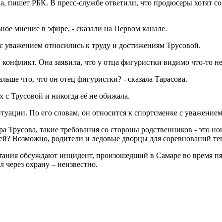
а, пишет РБК. В пресс-службе ответили, что продюсеры хотят с
ое мнение в эфире, - сказали на Первом канале.
и с уважением относились к труду и достижениям Трусовой.
 конфликт. Она заявила, что у отца фигуристки видимо что-то не
альше что, что он отец фигуристки? - сказала Тарасова.
 с Трусовой и никогда её не обижала.
уации. По его словам, он относится к спортсменке с уважением 
Трусова, такие требования со стороны родственников - это нонс
й? Возможно, родители и ледовые дворцы для соревнований тепе
тания обсуждают инцидент, произошедший в Самаре во время пя
 через охрану – неизвестно.