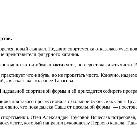
ртов.
релся новый скандал. Недавно спортсменка отказалась участвов
е представители фигурного катания.
постоянно «что-нибудь практикует», но перестала катать чисто. Э
 практикует что-нибудь, но не прокатать чисто. Конечно, надеемс
й, - высказывалась ранее Тарасова.
ей идеальной спортивной формы и ей приходится собирать прогр
шибка для такого профессионала с большой буквы, как Саша Тру
ня явно, что пока далека Саша от идеальной формы, — посетова
с спортсменки. Отец Александры Трусовой Вячеслав потребовал
окументе, который направил руководству Первого канала. Также