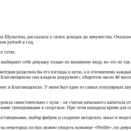
Шульгина, рассказала о своих доходах до замужества. Оказалос
ов рублей в год.
х сетях.
ыбирают себе девушку только по внешнему виду, но это не так.
орая разделяла бы его взгляды и цели, а в отношениях каждый
в Благовещенске она владела шоурумом с оборотом около 40 мил
знес в Благовещенске. У меня был один из самых популярных шо
строила самостоятельно с нуля – не считая начального капитала
ыми тренировками в спортзале. При этом находила время для сем
 поставщиками, выбор фабрик и создание авторских лекал и моде
на некоторых из них можно увидеть название «#Selfie», но дев