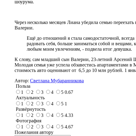
шоурума.
Через несколько месяцев Лиана убедила семью переехать 
Валерии.
Ещё до отношений я стала самодостаточной, всегда
радовать себя, больше заниматься собой и вещами,
любым моим увлечениям, - подвела итог девушка.
К слову, сам младший сын Валерии, 23-летний Арсений Шу
Молодая семья уже успела обзавестись апартаментами в 
стоимость авто оценивают от 6,5 до 10 млн рублей. 1 ян
Автор:
Светлана Мубаранникова
Польза
1
2
3
4
5
0.67
Актуальность
1
2
3
4
5
1
Развёрнутость
1
2
3
4
5
4.33
Фотография
1
2
3
4
5
4.67
Пожелания автору