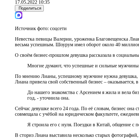
17.05.2022 10:35
Поделиться
Источник фото:
соцсети
Невестка певицы Валерии, уроженка Благовещенска Лиана 
весьма успешным. Шоурум имел оборот около 40 миллион
О своём бизнес-прошлом девушка рассказала в социальны
Многие думают, что успешные и сильные мужчины в
По мнению Лианы, успешному мужчине нужна девушка, кот
Лиана привела свой собственный бизнес – оказывается, 
До нашего знакомства с Арсением я жила и вела би
год, - уточнила она.
Сейчас девушке всего 24 года. По её словам, бизнес она 
совмещала с учёбой на юридическом факультете, ежедневн
Я строила его с нуля. Поездки в Китай, общение с
В сториз Лиана выставила несколько старых фотографий, 