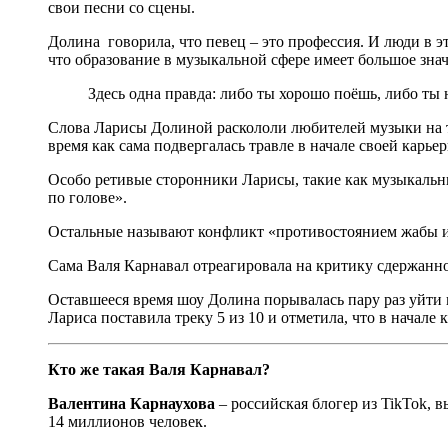
свои песни со сцены.
Долина говорила, что певец – это профессия. И люди в э
что образование в музыкальной сфере имеет большое знач
Здесь одна правда: либо ты хорошо поёшь, либо ты 
Слова Ларисы Долиной раскололи любителей музыки на тр
время как сама подвергалась травле в начале своей карь
Особо ретивые сторонники Ларисы, такие как музыкальны
по голове».
Остальные называют конфликт «противостоянием жабы и
Сама Валя Карнавал отреагировала на критику сдержанно
Оставшееся время шоу Долина порывалась пару раз уйти и
Лариса поставила треку 5 из 10 и отметила, что в начале
Кто же такая Валя Карнавал?
Валентина Карнаухова
– российская блогер из TikTok, 
14 миллионов человек.