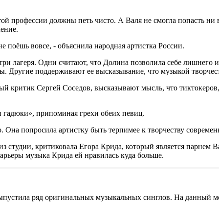
той профессии должны петь чисто. А Валя не смогла попасть ни в
ение.
не поёшь вовсе, - объяснила народная артистка России.
и лагеря. Одни считают, что Долина позволила себе лишнего и 
еры. Другие поддерживают ее высказывание, что музыкой творчес
й критик Сергей Соседов, высказывают мысль, что тиктокеров,
 гадюки», припоминая грехи обеих певиц.
. Она попросила артистку быть терпимее к творчеству современ
з студии, критиковала Егора Крида, который является парнем Ва
 карьеры музыка Крида ей нравилась куда больше.
выпустила ряд оригинальных музыкальных синглов. На данный м