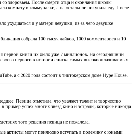
ы со здоровьем. После смерти отца и окончания школы
ла комнату в коммуналке, а на остальное покупала еду. После
ало ухудшаться и у матери девушки, из-за чего девушке
бликация собрала 100 тысяч лайков, 1000 комментариев и 10
ия первой книги их было уже 7 миллионов. На сегодняшний
о своего первого в истории списка самых высокооплачиваемых
Tube, а с 2020 года состоит в тиктокерском доме Hype House.
едшее. Певица отметила, что уважает талант и творчество
а в пример успех многих звёзд кино и эстрады, которые никогда
дствиях того решения певица не пожалела.
одные артисты могут прилюдно вступать в полемику с юными