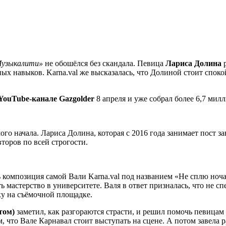
Музыкалити»
не обошёлся без скандала. Певица
Лариса Долина
р
ных навыков. Karna.val же высказалась, что Долиной стоит спок
YouTube-канале Gazgolder
8 апреля и уже собрал более 6,7 мил
го начала. Лариса Долина, которая с 2016 года занимает пост
торов по всей строгости.
сь композиция самой Вали Karna.val под названием «Не сплю но
ть мастерство в университете. Валя в ответ призналась, что не 
вку на съёмочной площадке.
том)
заметил, как разгораются страсти, и решил помочь певица
м, что Вале Карнавал стоит выступать на сцене. А потом завела 