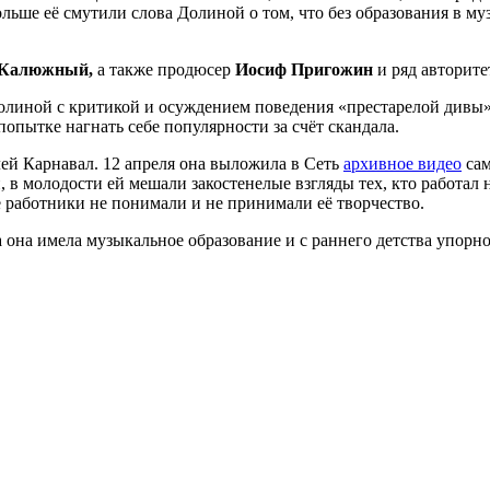
льше её смутили слова Долиной о том, что без образования в му
 Калюжный,
а также продюсер
Иосиф Пригожин
и ряд авторит
линой с критикой и осуждением поведения «престарелой дивы»
попытке нагнать себе популярности за счёт скандала.
лей Карнавал. 12 апреля она выложила в Сеть
архивное видео
сам
 в молодости ей мешали закостенелые взгляды тех, кто работал 
ые работники не понимали и не принимали её творчество.
она имела музыкальное образование и с раннего детства упорно