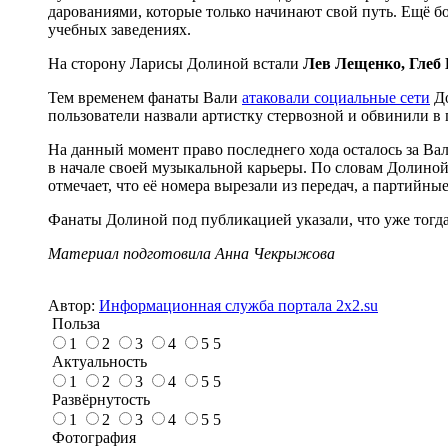
дарованиями, которые только начинают свой путь. Ещё бо
учебных заведениях.
На сторону Ларисы Долиной встали
Лев Лещенко, Глеб
Тем временем фанаты Вали
атаковали социальные сети
До
пользователи назвали артистку стервозной и обвинили в 
На данный момент право последнего хода осталось за Ва
в начале своей музыкальной карьеры. По словам Долиной,
отмечает, что её номера вырезали из передач, а партийн
Фанаты Долиной под публикацией указали, что уже тогда 
Материал подготовила Анна Чекрыжова
Автор:
Информационная служба портала 2x2.su
Польза
1
2
3
4
5
5
Актуальность
1
2
3
4
5
5
Развёрнутость
1
2
3
4
5
5
Фотография