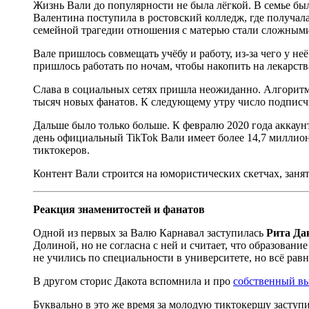
Жизнь Вали до популярности не была лёгкой. В семье бы
Валентина поступила в ростовский колледж, где получала
семейной трагедии отношения с матерью стали сложными
Вале пришлось совмещать учёбу и работу, из-за чего у не
пришлось работать по ночам, чтобы накопить на лекарств
Слава в социальных сетях пришла неожиданно. Алгоритмы
тысяч новых фанатов. К следующему утру число подписчи
Дальше было только больше. К февралю 2020 года аккау
день официальный TikTok Вали имеет более 14,7 миллион
тиктокеров.
Контент Вали строится на юмористических скетчах, занят
Реакция знаменитостей и фанатов
Одной из первых за Валю Карнавал заступилась
Рита Да
Долиной, но не согласна с ней и считает, что образовани
не учились по специальности в университете, но всё рав
В другом сторис Дакота вспомнила и про
собственный в
Буквально в это же время за молодую тиктокершу заступ