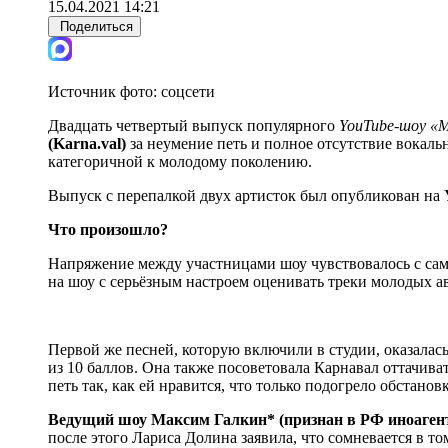
15.04.2021 14:21
Поделиться
Источник фото:
соцсети
Двадцать четвертый выпуск популярного
YouTube-шоу «
(Karna.val)
за неумение петь и полное отсутствие вокаль
категоричной к молодому поколению.
Выпуск с перепалкой двух артисток был опубликован на
Что произошло?
Напряжение между участницами шоу чувствовалось с само
на шоу с серьёзным настроем оценивать треки молодых ав
Первой же песней, которую включили в студии, оказала
из 10 баллов. Она также посоветовала Карнавал оттачива
петь так, как ей нравится, что только подогрело обстано
Ведущий шоу Максим Галкин* (признан в РФ иноаген
после этого Лариса Долина заявила, что сомневается в то