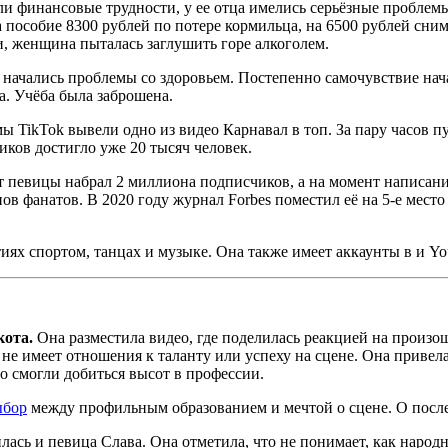
ли финансовые трудности, у ее отца имелись серьёзные проблем
 пособие 8300 рублей по потере кормильца, на 6500 рублей снима
, женщина пыталась заглушить горе алкоголем.
ё начались проблемы со здоровьем. Постепенно самочувствие нач
а. Учёба была заброшена.
 TikTok вывели одно из видео Карнавал в топ. За пару часов пу
ков достигло уже 20 тысяч человек.
нт певицы набрал 2 миллиона подписчиков, а на момент написан
ов фанатов. В 2020 году журнал Forbes поместил её на 5-е мест
иях спортом, танцах и музыке. Она также имеет аккаунты в и You
кота.
Она разместила видео, где поделилась реакцией на произош
е не имеет отношения к таланту или успеху на сцене. Она привел
но смогли добиться высот в профессии.
ыбор
между профильным образованием и мечтой о сцене. О после
илась и певица Слава. Она отметила, что не понимает, как нар