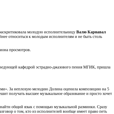
аскритиковала молодую исполнительницу
Валю Карнавал
ойнее относиться к молодым исполнителям и не быть столь
лиона просмотров.
 заведующей кафедрой эстрадно-джазового пения МГИК, пришла
чами». За неплохую мелодию Долина оценила композицию на 5
спешит получать высшее музыкальное образование и просто хочет
м найти общий язык с помощью музыкальной разминки. Сразу
разговор о том, кто из исполнителей вообще имеет право петь