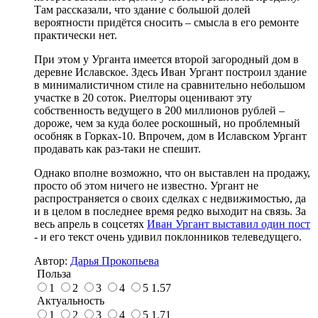
Там рассказали, что здание с большой долей
вероятности придётся сносить – смысла в его ремонте
практически нет.
При этом у Урганта имеется второй загородный дом в
деревне Иславское. Здесь Иван Ургант построил здание
в минималистичном стиле на сравнительно небольшом
участке в 20 соток. Риелторы оценивают эту
собственность ведущего в 200 миллионов рублей –
дороже, чем за куда более роскошный, но проблемный
особняк в Горках-10. Впрочем, дом в Иславском Ургант
продавать как раз-таки не спешит.
Однако вполне возможно, что он выставлен на продажу,
просто об этом ничего не известно. Ургант не
распространяется о своих сделках с недвижимостью, да
и в целом в последнее время редко выходит на связь. За
весь апрель в соцсетях
Иван Ургант выставил один пост
- и его текст очень удивил поклонников телеведущего.
Автор:
Дарья Прокопьева
Польза
1
2
3
4
5
1.57
Актуальность
1
2
3
4
5
1.71