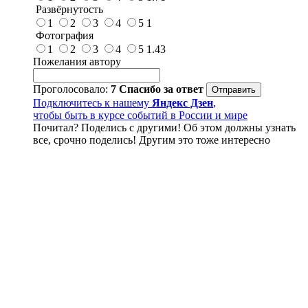
Развёрнутость
1
2
3
4
5
1
Фотография
1
2
3
4
5
1.43
Пожелания автору
Проголосовало:
7
Спасибо за ответ
Подключитесь к нашему
Яндекс Дзен
,
чтобы быть в курсе событий в России и мире
Почитал? Поделись с другими! Об этом должны узнать
все, срочно поделись! Другим это тоже интересно