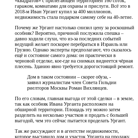
«квадратов» с прилегающей территорией 160 соток,
гаражом, комнатами для охраны и прислуги. Всё это в
2018-м Иван Ургант купил за 400 миллионов,
недвижимость стала подарком самому себе на 40-летие.
Почему же Ургант настолько снизил цену за роскошный
особняк? Вероятно, причиной послужила спешка –
давно ходили слухи, что из-за последних событий
ведущий желает поскорее перебраться в Израиль или
Грузию. Однако эксперты предполагают, что сказалось
ещё и состояние самого дома: он практически в
черновой отделке, кое-где на снимках виднеется чёрная
плесень. Зданию явно требуется дорогостоящий ремонт.
Дом в таком состоянии – скорее обуза, -
заявил журналистам член Совета Гильдии
риелторов Москвы Роман Вихлянцев.
По его словам, главная выгода от этой сделки – в земле,
так как особняк Ивана Урганта расположен на
обширной территории. Площадь эту можно затем
разделить на несколько участков и продать с большей
выгодой, чем это сейчас пытается проделать Ургант.
Так же рассуждают и в агентстве недвижимости,
которое выставило дом и участок Урганта на продажу.