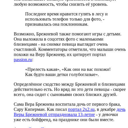
любую возможность, чтобы снизить её уровень.
Последнее время нравится гулять в лесу и
использовать телефон только для фото, -
признавалась она поклонникам.
Возможно, Брежневой также помогают игры с детьми.
Она выложила в соцсетях фото с маленькими
близнецами - на снимке певица выглядит очень
счастливой. Комментаторы отметили, что малыши очень
похожи на Веру Брежневу, их цитирует портал
passion.ru
:
«Прелесть какая», «Как они на вас похожи!
Как будто ваши детки голубоглазые».
Определённое сходство между Брежневой и близнецами
действительно есть. Но вряд ли это дети певицы - скорее
всего, она сидит с сыновьями своих близких друзей.
Сама Вера Брежнева воспитала дочь от первого брака,
Сару Киперман. Как писал
портал 2x2.su
, в декабре
дочь
Веры Брежневой отпраздновала 13-летие
- у девочки
уже есть бойфренд, на празднике они были вместе.