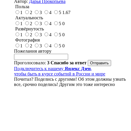
Автор:
Дарья Прокопьева
Польза
1
2
3
4
5
1.67
Актуальность
1
2
3
4
5
0
Развёрнутость
1
2
3
4
5
0
Фотография
1
2
3
4
5
0
Пожелания автору
Проголосовало:
3
Спасибо за ответ
Подключитесь к нашему
Яндекс Дзен
,
чтобы быть в курсе событий в России и мире
Почитал? Поделись с другими! Об этом должны узнать
все, срочно поделись! Другим это тоже интересно