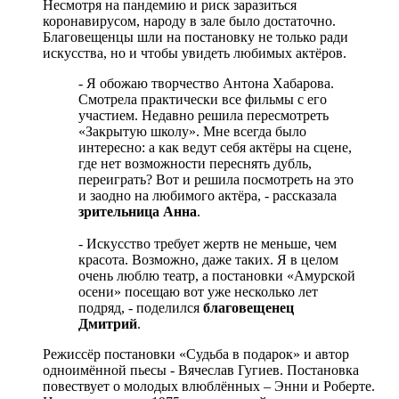
Несмотря на пандемию и риск заразиться
коронавирусом, народу в зале было достаточно.
Благовещенцы шли на постановку не только ради
искусства, но и чтобы увидеть любимых актёров.
- Я обожаю творчество Антона Хабарова.
Смотрела практически все фильмы с его
участием. Недавно решила пересмотреть
«Закрытую школу». Мне всегда было
интересно: а как ведут себя актёры на сцене,
где нет возможности переснять дубль,
переиграть? Вот и решила посмотреть на это
и заодно на любимого актёра, - рассказала
зрительница Анна
.
- Искусство требует жертв не меньше, чем
красота. Возможно, даже таких. Я в целом
очень люблю театр, а постановки «Амурской
осени» посещаю вот уже несколько лет
подряд, - поделился
благовещенец
Дмитрий
.
Режиссёр постановки «Судьба в подарок» и автор
одноимённой пьесы - Вячеслав Гугиев. Постановка
повествует о молодых влюблённых – Энни и Роберте.