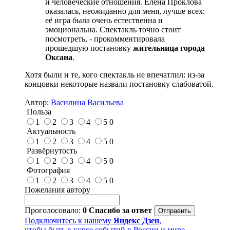
и человеческие отношения. Елена Проклова
оказалась, неожиданно для меня, лучше всех:
её игра была очень естественна и
эмоциональна. Спектакль точно стоит
посмотреть, - прокомментировала
прошедшую постановку
жительница города
Оксана
.
Хотя были и те, кого спектакль не впечатлил: из-за
концовки некоторые назвали постановку слабоватой.
Автор:
Василина Васильева
Польза
1
2
3
4
5
0
Актуальность
1
2
3
4
5
0
Развёрнутость
1
2
3
4
5
0
Фотография
1
2
3
4
5
0
Пожелания автору
Проголосовало:
0
Спасибо за ответ
Подключитесь к нашему
Яндекс Дзен
,
чтобы быть в курсе событий в России и мире