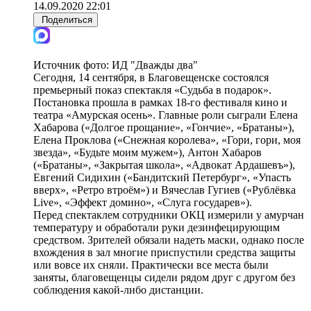
14.09.2020 22:01
Поделиться
Источник фото:
ИД "Дважды два"
Сегодня, 14 сентября, в Благовещенске состоялся
премьерный показ спектакля «Судьба в подарок».
Постановка прошла в рамках 18-го фестиваля кино и
театра «Амурская осень». Главные роли сыграли Елена
Хабарова («Долгое прощание», «Гончие», «Братаны»),
Елена Проклова («Снежная королева», «Гори, гори, моя
звезда», «Будьте моим мужем»), Антон Хабаров
(«Братаны», «Закрытая школа», «Адвокат Ардашевъ»),
Евгений Сидихин («Бандитский Петербург», «Упасть
вверх», «Ретро втроём») и Вячеслав Гугиев («Рублёвка
Live», «Эффект домино», «Слуга государев»).
Перед спектаклем сотрудники ОКЦ измерили у амурчан
температуру и обработали руки дезинфецирующим
средством. Зрителей обязали надеть маски, однако после
вхождения в зал многие приспустили средства защиты
или вовсе их сняли. Практически все места были
заняты, благовещенцы сидели рядом друг с другом без
соблюдения какой-либо дистанции.