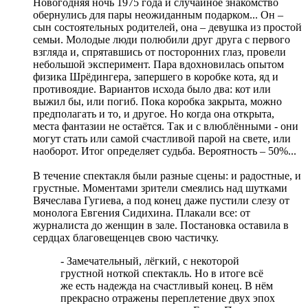
Новогодняя ночь 1975 года и случайное знакомство
обернулись для пары неожиданным подарком... Он –
сын состоятельных родителей, она – девушка из простой
семьи. Молодые люди полюбили друг друга с первого
взгляда и, спрятавшись от посторонних глаз, провели
небольшой эксперимент. Пара вдохновилась опытом
физика Шрёдингера, запершего в коробке кота, яд и
противоядие. Вариантов исхода было два: кот или
выжил бы, или погиб. Пока коробка закрыта, можно
предполагать и то, и другое. Но когда она открыта,
места фантазии не остаётся. Так и с влюблёнными - они
могут стать или самой счастливой парой на свете, или
наоборот. Итог определяет судьба. Вероятность – 50%...
В течение спектакля были разные сцены: и радостные, и
грустные. Моментами зрители смеялись над шутками
Вячеслава Гугиева, а под конец даже пустили слезу от
монолога Евгения Сидихина. Плакали все: от
журналиста до женщин в зале. Постановка оставила в
сердцах благовещенцев свою частичку.
- Замечательный, лёгкий, с некоторой
грустной ноткой спектакль. Но в итоге всё
же есть надежда на счастливый конец. В нём
прекрасно отражены переплетение двух эпох