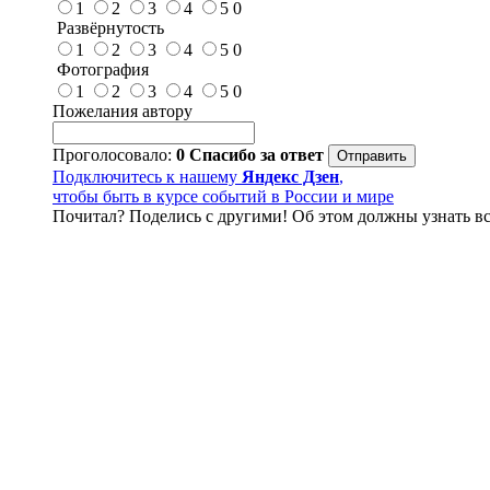
1
2
3
4
5
0
Развёрнутость
1
2
3
4
5
0
Фотография
1
2
3
4
5
0
Пожелания автору
Проголосовало:
0
Спасибо за ответ
Подключитесь к нашему
Яндекс Дзен
,
чтобы быть в курсе событий в России и мире
Почитал? Поделись с другими! Об этом должны узнать вс