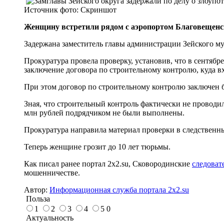
Источник фото:
Скриншот
Женщину встретили рядом с аэропортом Благовещенс
Задержана заместитель главы администрации Зейского м
Прокуратура провела проверку, установив, что в сентяб
заключение договора по строительному контролю, куда в
При этом договор по строительному контролю заключен б
Зная, что строительный контроль фактически не проводи
млн рублей подрядчиком не были выполнены.
Прокуратура направила материал проверки в следственны
Теперь женщине грозит до 10 лет тюрьмы.
Как писал ранее портал 2х2.su, Сковородинские
следоват
мошенничестве.
Автор:
Информационная служба портала 2x2.su
Польза
1
2
3
4
5
0
Актуальность