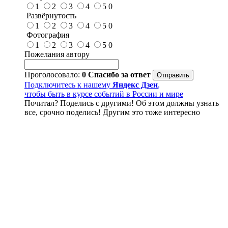
1
2
3
4
5
0
Развёрнутость
1
2
3
4
5
0
Фотография
1
2
3
4
5
0
Пожелания автору
Проголосовало:
0
Спасибо за ответ
Подключитесь к нашему
Яндекс Дзен
,
чтобы быть в курсе событий в России и мире
Почитал? Поделись с другими! Об этом должны узнать
все, срочно поделись! Другим это тоже интересно