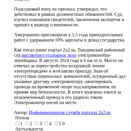
Подсудимый вину не признал, утверждал, что
действовал в рамках должностных обязанностей. Суд
изучил показания свидетелей, заключения экспертов и
пришёл к выводу о виновности.
Амурчанина приговорили к 1,5 года принудительных
работ с удержанием 10% зарплаты в доход государства.
Как писал ранее портал 2х2.su, Тындинский районный
суд
рассмотрел уголовное дело
электромонтёра-
линейщика. В августе 2024 года в 6 км от п. Могот он
отвечал за переустройство воздушной линии
электропередачи и возглавлял бригаду. Зная об
отсутствии переносных заземлителей, осужденный дал
указание другому электромонтеру смонтировать
провода на временной опоре под напряжением, не
приняв мер безопасности. В итоге мужчина взялся за
незаземленный провод и его ударило током.
Электромонтер погиб на месте.
Автор:
Информационная служба портала 2x2.su
Польза
1
2
3
4
5
0
Актуальность