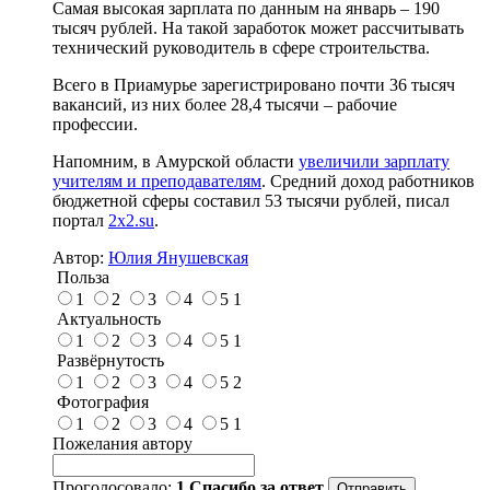
Самая высокая зарплата по данным на январь – 190
тысяч рублей. На такой заработок может рассчитывать
технический руководитель в сфере строительства.
Всего в Приамурье зарегистрировано почти 36 тысяч
вакансий, из них более 28,4 тысячи – рабочие
профессии.
Напомним, в Амурской области
увеличили зарплату
учителям и преподавателям
. Средний доход работников
бюджетной сферы составил 53 тысячи рублей, писал
портал
2x2.su
.
Автор:
Юлия Янушевская
Польза
1
2
3
4
5
1
Актуальность
1
2
3
4
5
1
Развёрнутость
1
2
3
4
5
2
Фотография
1
2
3
4
5
1
Пожелания автору
Проголосовало:
1
Спасибо за ответ