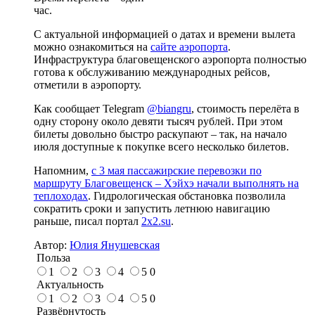
час.
С актуальной информацией о датах и времени вылета
можно ознакомиться на
сайте аэропорта
.
Инфраструктура благовещенского аэропорта полностью
готова к обслуживанию международных рейсов,
отметили в аэропорту.
Как сообщает Telegram
@biangru
, стоимость перелёта в
одну сторону около девяти тысяч рублей. При этом
билеты довольно быстро раскупают – так, на начало
июля доступные к покупке всего несколько билетов.
Напомним,
с 3 мая пассажирские перевозки по
маршруту Благовещенск – Хэйхэ начали выполнять на
теплоходах
. Гидрологическая обстановка позволила
сократить сроки и запустить летнюю навигацию
раньше, писал портал
2x2.su
.
Автор:
Юлия Янушевская
Польза
1
2
3
4
5
0
Актуальность
1
2
3
4
5
0
Развёрнутость