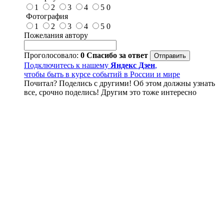
1
2
3
4
5
0
Фотография
1
2
3
4
5
0
Пожелания автору
Проголосовало:
0
Спасибо за ответ
Подключитесь к нашему
Яндекс Дзен
,
чтобы быть в курсе событий в России и мире
Почитал? Поделись с другими! Об этом должны узнать
все, срочно поделись! Другим это тоже интересно