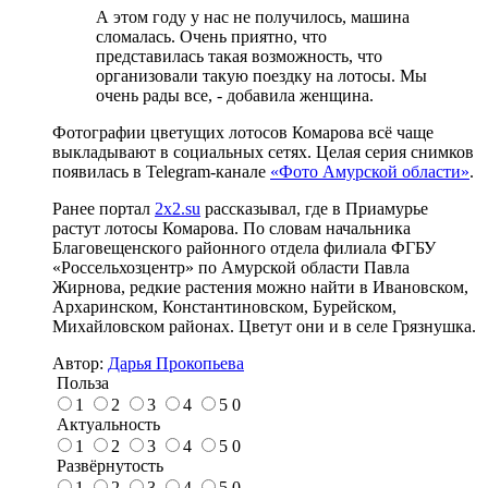
А этом году у нас не получилось, машина
сломалась. Очень приятно, что
представилась такая возможность, что
организовали такую поездку на лотосы. Мы
очень рады все, - добавила женщина.
Фотографии цветущих лотосов Комарова всё чаще
выкладывают в социальных сетях. Целая серия снимков
появилась в Telegram-канале
«Фото Амурской области»
.
Ранее портал
2x2.su
рассказывал, где в Приамурье
растут лотосы Комарова. По словам начальника
Благовещенского районного отдела филиала ФГБУ
«Россельхозцентр» по Амурской области Павла
Жирнова, редкие растения можно найти в Ивановском,
Архаринском, Константиновском, Бурейском,
Михайловском районах. Цветут они и в селе Грязнушка.
Автор:
Дарья Прокопьева
Польза
1
2
3
4
5
0
Актуальность
1
2
3
4
5
0
Развёрнутость
1
2
3
4
5
0