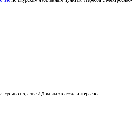
ночью
по амурским населенным пунктам. Перебои с электроснаб
е, срочно поделись! Другим это тоже интересно