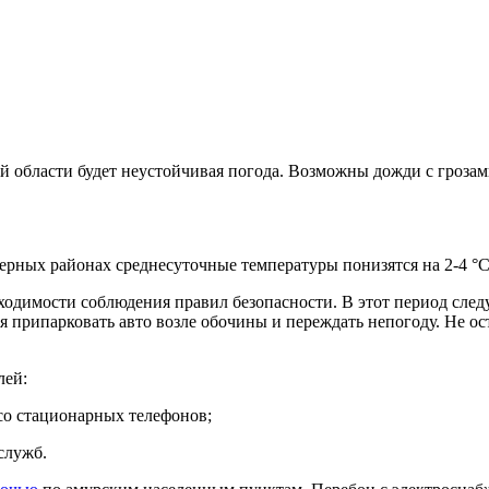
области будет неустойчивая погода. Возможны дожди с грозами,
верных районах среднесуточные температуры понизятся на 2-4 °С
димости соблюдения правил безопасности. В этот период следу
тся припарковать авто возле обочины и переждать непогоду. Не 
лей:
 со стационарных телефонов;
служб.