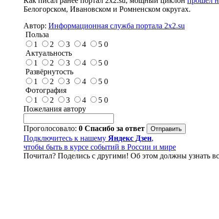
Как писал ранее портал 2х2.su, мощный циклон
прошел 
Белогорском, Ивановском и Ромненском округах.
Автор:
Информационная служба портала 2x2.su
Польза
1
2
3
4
5
0
Актуальность
1
2
3
4
5
0
Развёрнутость
1
2
3
4
5
0
Фотография
1
2
3
4
5
0
Пожелания автору
Проголосовало:
0
Спасибо за ответ
Подключитесь к нашему
Яндекс Дзен
,
чтобы быть в курсе событий в России и мире
Почитал? Поделись с другими! Об этом должны узнать вс