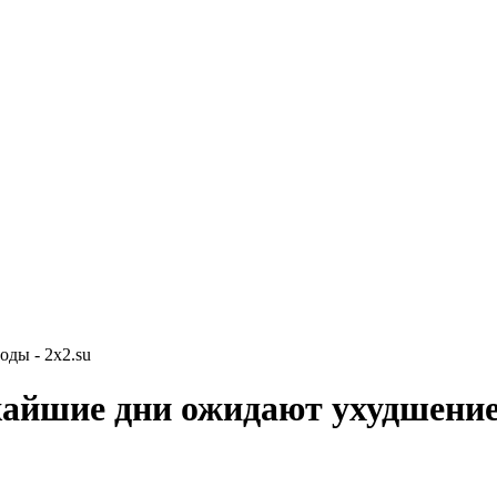
ды - 2x2.su
жайшие дни ожидают ухудшени