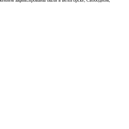
жением зафиксированы были в Белогорске, Свободном,