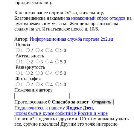
юридических лиц.
Как писал ранее портал 2х2.su, жительницу
Благовещенска наказали
за незаконный сброс отходов
на
чужом земельном участке. Женщина организовала
свалку на ул. Игнатьевское шоссе д. 10/6.
Автор:
Информационная служба портала 2x2.su
Польза
1
2
3
4
5
0
Актуальность
1
2
3
4
5
0
Развёрнутость
1
2
3
4
5
0
Фотография
1
2
3
4
5
0
Пожелания автору
Проголосовало:
0
Спасибо за ответ
Подключитесь к нашему
Яндекс Дзен
,
чтобы быть в курсе событий в России и мире
Почитал? Поделись с другими! Об этом должны узнать
все, срочно поделись! Другим это тоже интересно