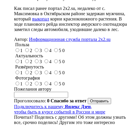
Как писал ранее портал 2х2.su, недалеко от с.
Максимовка в Октябрьском районе задержан мужчина,
который
выкопал
корни краснокнижного растения. В
ходе планового рейда инспектор амурского охотнадзора
заметил следы автомобиля, уходившие далеко в лес.
Автор:
Информационная служба портала 2x2.su
Польза
1
2
3
4
5
0
Актуальность
1
2
3
4
5
0
Развёрнутость
1
2
3
4
5
0
Фотография
1
2
3
4
5
0
Пожелания автору
Проголосовало:
0
Спасибо за ответ
Подключитесь к нашему
Яндекс Дзен
,
чтобы быть в курсе событий в России и мире
Почитал? Поделись с другими! Об этом должны узнать
все, срочно поделись! Другим это тоже интересно